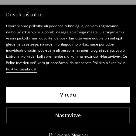
Dovoli piškotke
Uporabljamo piškotke ali podobne tehnologije, da vam zagotovimo
najboljšo izkušnjo pri uporabi našega spletnega mesta. S strinjanjem z
vsemi piškotki nam dovolite, da poskrbimo za vaše udobje pri nakupih
glede na vaše želje, navade in prilagodimo prikaz naše ponudbe
individualno vašim potrebam ali personaliziranemu oglaševanju. Svojo
izbiro lahko kadar koli spremenite s klikom na možnost »Nastavitve«. Če
želite izvedeti več, vam priporočamo, da preberete
Politiko piškotkov
in
Politiko zasebnosti
.
V redu
Nastavitve
Slovenija (Slovenia)