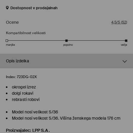
Dostopnost v prodajalnah
Ocene
4,5/5
(
52
)
Kompatibilnost velikosti
manjše
popolno
večje
Opis izdelka
Index:
723DG-02X
okrogel izrez
dolgi rokavi
rebrasti robovi
Model nosi velikost S/36
Model nosi velikost S/36. Višina ženskega modela 176 cm
Proizvajalec
:
LPP S.A.