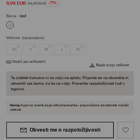
9,99
EUR
-71%
34,99
EUR
Barva
-
bež
Velikost
(razprodano)
XS
S
M
L
XL
Vodič po velikostih
Najdi svojo velikost
Ta izdelek trenutno ni na voljo na spletu. Prijavite se na obvestila in
obvestili vas bomo, ko bo na voljo. Preverite razpoložljivost tudi v
trgovini.
Namig
Kupci so ocenili, da je velikost prevelika - priporočamo, da izberete manjšo
velikost
Obvesti me o razpoložljivosti