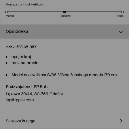
Kompatibilnost velikosti
manjše
popolno
večje
Opis izdelka
Index:
598JW-08X
oprijet kroj
brez naramnic
Model nosi velikost S/36. Višina ženskega modela 179 cm
Proizvajalec
:
LPP S.A.
Łąkowa 39/44, 80-769 Gdańsk
lpp@lppsa.com
Sestava in nega