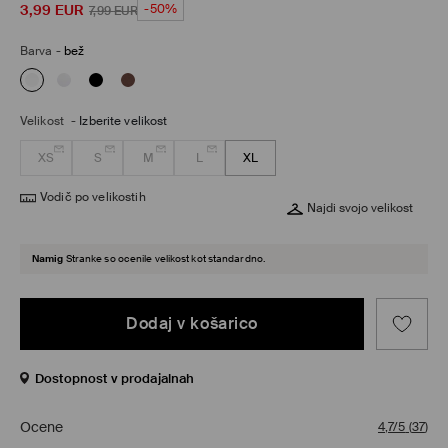
3,99
EUR
-50%
7,99
EUR
Barva
-
bež
Velikost
-
Izberite velikost
XS
S
M
L
XL
Vodič po velikostih
Najdi svojo velikost
Namig
Stranke so ocenile velikost kot standardno.
Dodaj v košarico
Dostopnost v prodajalnah
Ocene
4,7/5
(
37
)