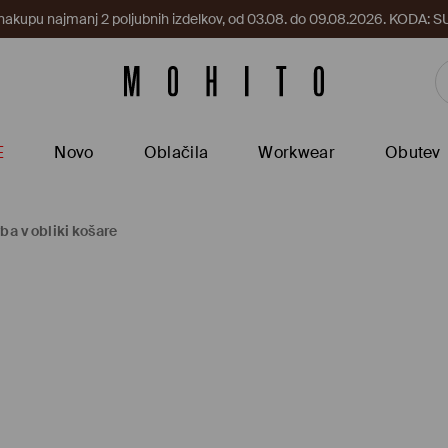
 nakupu najmanj 2 poljubnih izdelkov, od 03.08. do 09.08.2026. KODA
E
Novo
Oblačila
Workwear
Obutev
ba v obliki košare