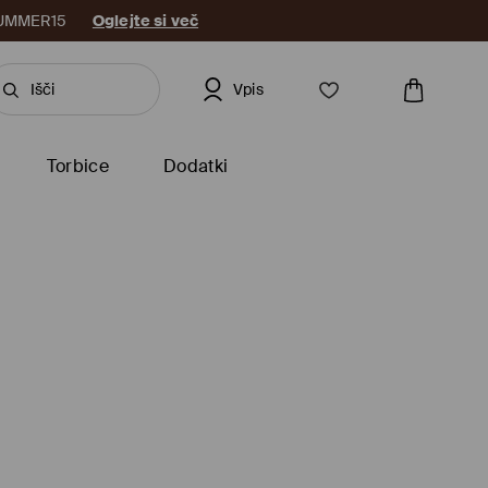
: SUMMER15
Oglejte si več
Vpis
Torbice
Dodatki