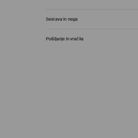
Sestava in nega
100% PAPIR
Pošiljanje in vračila
Pravila pošiljanja
Prevzem v trgovini
(1-11 delovnih dni)
0,00 €
/ Spletno plačilo
Paketno trgovino
(5-8 delovnih dni)
3,95 €
/ Spletno plačilo
Standardna dostava
(5-8 delovnih dni)
4,5 €
/ Spletno plačilo
Kurir - Plačilo ob prevzemu
(5-8 delovnih dni)
5,5 €
/ Gotovina prilikom dostave