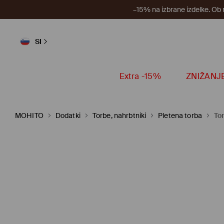
–15% na izbrane izdelke. Ob
SI
Extra -15%
ZNIŽANJ
MOHITO
Dodatki
Torbe, nahrbtniki
Pletena torba
Tor