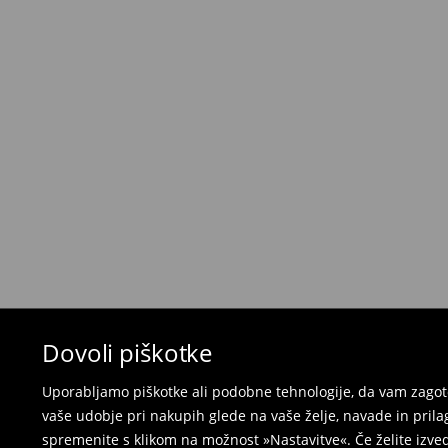
Brezplačna dostava pri nakupu
izdelkov v vr
⟶
Metode dostave
Pravila vračil
Če želite vrniti izdelek, kupljen na mohito.com,
30 dneh od datuma dostave. Izdelki morajo imeti
popolnem stanju.
- v katero koli Mohito trgovino v Sloveniji prines
naročila
- za vračilo v spletno trgovino - izpolnite splet
pošljite nazaj.
Kopalk in pižam ni mogoče vrniti v fizičnih t
spletni obrazec za vračilo.
Dovoli piškotke
⟶
Vračila in zamenjave v e-poslovanju
Uporabljamo piškotke ali podobne tehnologije, da vam zagoto
vaše udobje pri nakupih glede na vaše želje, navade in pril
spremenite s klikom na možnost »Nastavitve«. Če želite izv