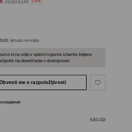
-23%
R
29,99
EUR
SIZE
(kmalu na voljo)
utno ni na voljo v spletni trgovini. Izberite željeno
 prijavite na obveščanje o dostopnosti.
Obvesti me o razpoložljivosti
prodajalnah
4,9/5
(
33
)