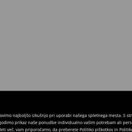
ednosti nad 50 EUR.
 lahko to storite brezplačno v roku
 vse etikete in morajo biti v
ite izdelke in račun ali potrditev
ni obrazec za vračilo in nam izdelke
rgovinah. Prosimo, uporabite
vimo najboljšo izkušnjo pri uporabi našega spletnega mesta. S str
agodimo prikaz naše ponudbe individualno vašim potrebam ali perso
edeti več, vam priporočamo, da preberete
Politiko piškotkov
in
Politi