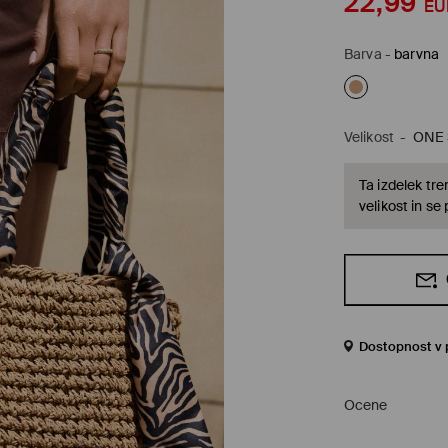
22,99
EU
Barva
-
barvna
Velikost
-
ONE 
Ta izdelek tren
velikost in se
Dostopnost v 
Ocene