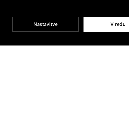
Nastavitve
V redu
Tudi druge stranke so izbrale