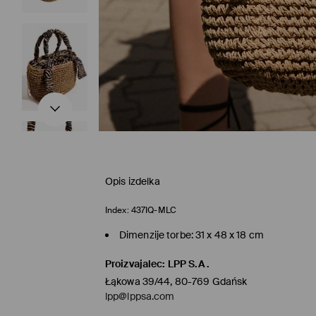
Opis izdelka
Index:
437IQ-MLC
Dimenzije torbe: 31 x 48 x 18 cm
Proizvajalec
:
LPP S.A.
Łąkowa 39/44, 80-769 Gdańsk
lpp@lppsa.com