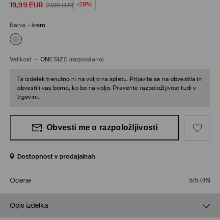
19,99
EUR
-29%
27,99
EUR
Barva
-
krem
Velikost
-
ONE SIZE
(razprodano)
Ta izdelek trenutno ni na voljo na spletu. Prijavite se na obvestila in
obvestili vas bomo, ko bo na voljo. Preverite razpoložljivost tudi v
trgovini.
Obvesti me o razpoložljivosti
Dostopnost v prodajalnah
Ocene
5/5
(
46
)
Opis izdelka