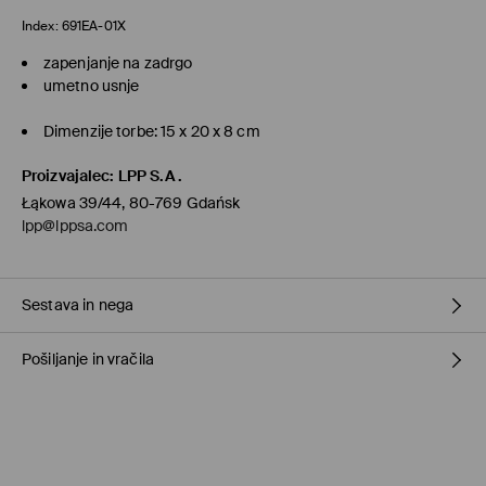
Index:
691EA-01X
zapenjanje na zadrgo
umetno usnje
Dimenzije torbe: 15 x 20 x 8 cm
Proizvajalec
:
LPP S.A.
Łąkowa 39/44, 80-769 Gdańsk
lpp@lppsa.com
Sestava in nega
Pošiljanje in vračila
Glavni material
:
100% POLIURETAN
Podloga
:
100% POLIESTER
Pravila pošiljanja
NE PERITE
NE UPORABLJAJTE BELILA
Prevzem v trgovini
(1-11 delovnih dni)