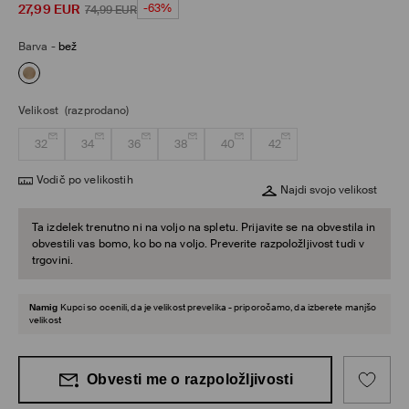
27,99
EUR
-63%
74,99
EUR
Barva
-
bež
Velikost
(razprodano)
32
34
36
38
40
42
Vodič po velikostih
Najdi svojo velikost
Ta izdelek trenutno ni na voljo na spletu. Prijavite se na obvestila in
obvestili vas bomo, ko bo na voljo. Preverite razpoložljivost tudi v
trgovini.
Namig
Kupci so ocenili, da je velikost prevelika - priporočamo, da izberete manjšo
velikost
Obvesti me o razpoložljivosti