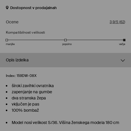
Dostopnost v prodajalnah
Ocene
3,9/5
(
62
)
Kompatibilnost velikosti
manjše
popolno
večje
Opis izdelka
Index:
159DW-08X
široki zavihki ovratnika
zapenjanje na gumbe
dva stranska žepa
vključen je pas
100% bombaž
Model nosi velikost S/36. Višina ženskega modela 180 cm