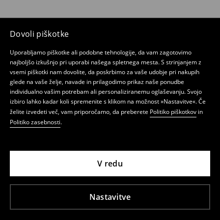
Dovoli piškotke
Uporabljamo piškotke ali podobne tehnologije, da vam zagotovimo
najboljšo izkušnjo pri uporabi našega spletnega mesta. S strinjanjem z
vsemi piškotki nam dovolite, da poskrbimo za vaše udobje pri nakupih
glede na vaše želje, navade in prilagodimo prikaz naše ponudbe
individualno vašim potrebam ali personaliziranemu oglaševanju. Svojo
izbiro lahko kadar koli spremenite s klikom na možnost »Nastavitve«. Če
želite izvedeti več, vam priporočamo, da preberete
Politiko piškotkov
in
Politiko zasebnosti
.
V redu
Nastavitve