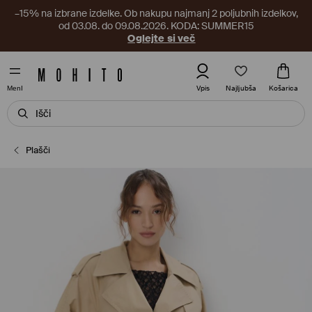
–15% na izbrane izdelke. Ob nakupu najmanj 2 poljubnih izdelkov,
od 03.08. do 09.08.2026. KODA: SUMMER15
Oglejte si več
Najljubša
Vpis
Košarica
MenI
Plašči