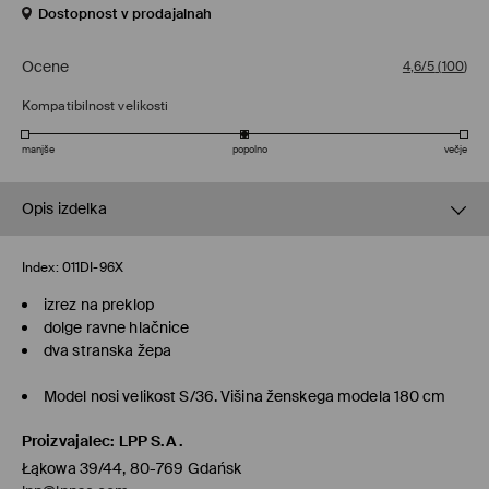
Dostopnost v prodajalnah
Ocene
4,6/5
(
100
)
Kompatibilnost velikosti
manjše
popolno
večje
Opis izdelka
Index:
011DI-96X
izrez na preklop
dolge ravne hlačnice
dva stranska žepa
Model nosi velikost S/36. Višina ženskega modela 180 cm
Proizvajalec
:
LPP S.A.
Łąkowa 39/44, 80-769 Gdańsk