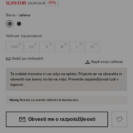
12,99
EUR
-57%
29,99
EUR
Barva
-
zelena
Velikost
(razprodano)
XXS
XS
S
M
L
XL
Vodič po velikostih
Najdi svojo velikost
Ta izdelek trenutno ni na voljo na spletu. Prijavite se na obvestila in
obvestili vas bomo, ko bo na voljo. Preverite razpoložljivost tudi v
trgovini.
Namig
Stranke so ocenile velikost kot standardno.
Obvesti me o razpoložljivosti