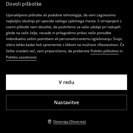
Dovoli piškotke
Uporabljamo piškotke ali podobne tehnologije, da vam zagotovimo
najboljšo izkušnjo pri uporabi našega spletnega mesta. S strinjanjem z
vsemi piškotki nam dovolite, da poskrbimo za vaše udobje pri nakupih
glede na vaše želje, navade in prilagodimo prikaz naše ponudbe
individualno vašim potrebam ali personaliziranemu oglaševanju. Svojo
izbiro lahko kadar koli spremenite s klikom na možnost »Nastavitve«. Če
želite izvedeti več, vam priporočamo, da preberete
Politiko piškotkov
in
Politiko zasebnosti
.
V redu
Nastavitve
Slovenija (Slovenia)