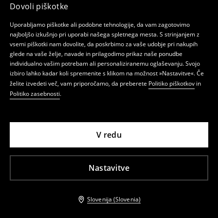
Dovoli piškotke
Uporabljamo piškotke ali podobne tehnologije, da vam zagotovimo
najboljšo izkušnjo pri uporabi našega spletnega mesta. S strinjanjem z
vsemi piškotki nam dovolite, da poskrbimo za vaše udobje pri nakupih
glede na vaše želje, navade in prilagodimo prikaz naše ponudbe
individualno vašim potrebam ali personaliziranemu oglaševanju. Svojo
izbiro lahko kadar koli spremenite s klikom na možnost »Nastavitve«. Če
želite izvedeti več, vam priporočamo, da preberete
Politiko piškotkov
in
Politiko zasebnosti
.
V redu
Nastavitve
Slovenija (Slovenia)