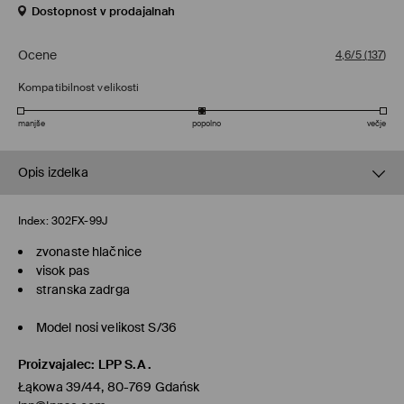
Dostopnost v prodajalnah
Ocene
4,6/5
(
137
)
Kompatibilnost velikosti
manjše
popolno
večje
Opis izdelka
Index:
302FX-99J
zvonaste hlačnice
visok pas
stranska zadrga
Model nosi velikost S/36
Proizvajalec
:
LPP S.A.
Łąkowa 39/44, 80-769 Gdańsk