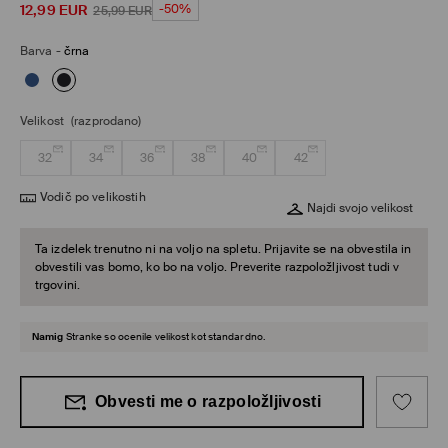
12,99
EUR
-50%
25,99
EUR
Barva
-
črna
Velikost
(razprodano)
32
34
36
38
40
42
Vodič po velikostih
Najdi svojo velikost
Ta izdelek trenutno ni na voljo na spletu. Prijavite se na obvestila in
obvestili vas bomo, ko bo na voljo. Preverite razpoložljivost tudi v
trgovini.
Namig
Stranke so ocenile velikost kot standardno.
Obvesti me o razpoložljivosti