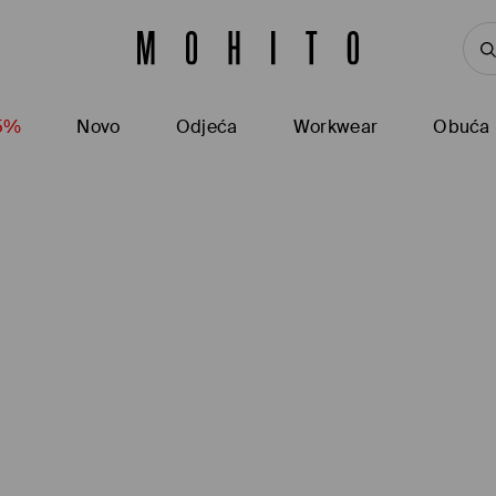
15%
Novo
Odjeća
Workwear
Obuća