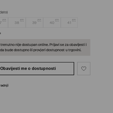
dato)
7
38
39
40
41
a
trenutno nije dostupan online. Prijavi se za obavijesti i
da bude dostupno ili provjeri dostupnost u trgovini.
Obavijesti me o dostupnosti
radnji