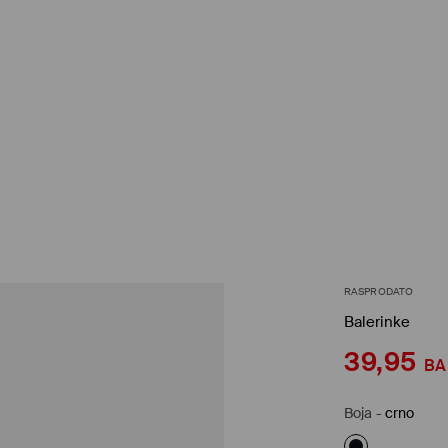
RASPRODATO
Balerinke
39,95
B
Boja
-
crno