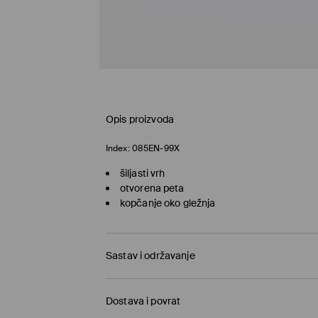
Opis proizvoda
Index:
085EN-99X
šiljasti vrh
otvorena peta
kopčanje oko gležnja
Sastav i održavanje
Materijal I
:
100% POLYESTER
Dostava i povrat
Postava
:
100% POLYURETHANE