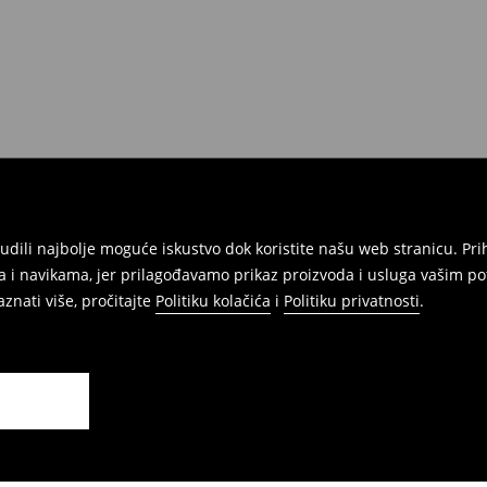
onudili najbolje moguće iskustvo dok koristite našu web stranicu. 
 i navikama, jer prilagođavamo prikaz proizvoda i usluga vašim po
znati više, pročitajte
Politiku kolačića
i
Politiku privatnosti
.