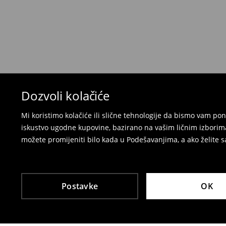
u lokalnu radnju
preko Milšped kurirske službe
⟶
Politika povrata
Dozvoli kolačiće
Mi koristimo kolačiće ili slične tehnologije da bismo vam p
iskustvo ugodne kupovine, bazirano na vašim ličnim izborima
možete promijeniti bilo kada u Podešavanjima, a ako želite sa
Postavke
OK