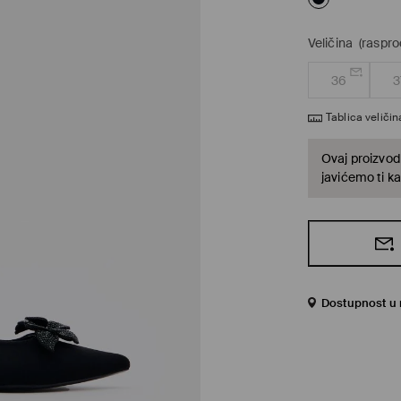
Veličina
(raspro
36
3
Tablica veličin
Ovaj proizvod 
javićemo ti ka
Dostupnost u 