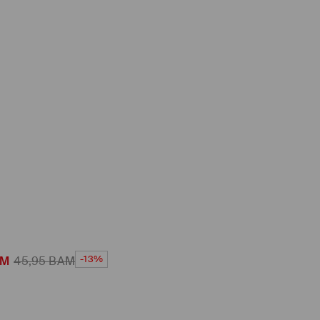
-13%
AM
45,95
BAM