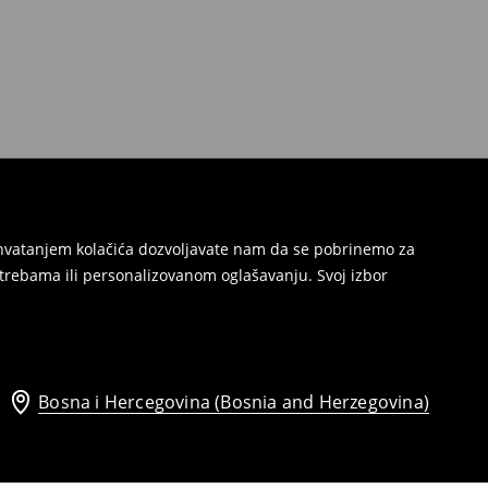
Prihvatanjem kolačića dozvoljavate nam da se pobrinemo za
trebama ili personalizovanom oglašavanju. Svoj izbor
Bosna i Hercegovina (Bosnia and Herzegovina)