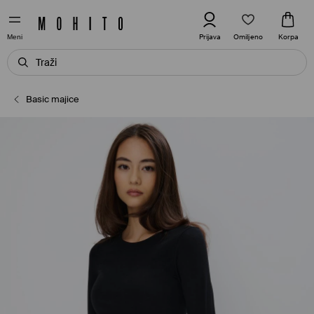
Omiljeno
Prijava
Korpa
Meni
Basic majice