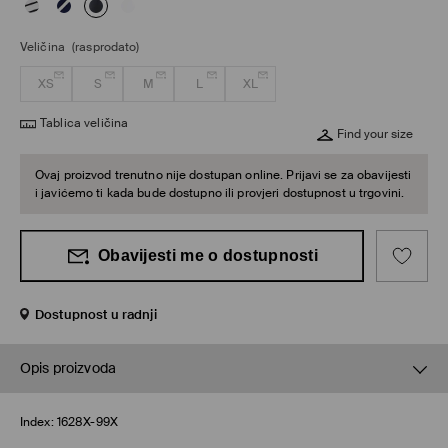
Veličina
(rasprodato)
XS
S
M
L
XL
Tablica veličina
Find your size
Ovaj proizvod trenutno nije dostupan online. Prijavi se za obavijesti
i javićemo ti kada bude dostupno ili provjeri dostupnost u trgovini.
Obavijesti me o dostupnosti
Dostupnost u radnji
Opis proizvoda
Index:
1628X-99X