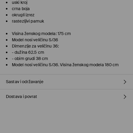
uski kroj
crna boja
okrugli izrez
rastezljivi pamuk
Visina ženskog modela: 175 cm
Model nosi veličinu S/36
Dimenzije za veličinu 36:
- dužina 62.5 cm
- obim grudi 38 cm
Model nosi veličinu S/36. Visina ženskog modela 180 cm
Sastav i održavanje
Dostava i povrat
Materijal I
:
95% COTTON, 5% ELASTANE
DO NOT BLEACH
Politika dostave
DO NOT TUMBLE DRY
Preuzmite u prodavnici MOHITO
(5–10 radnih dana)
IRON AT MAX. TEMP. OF 110° C WITHOUT STEAM
Besplatno / online plaćanje