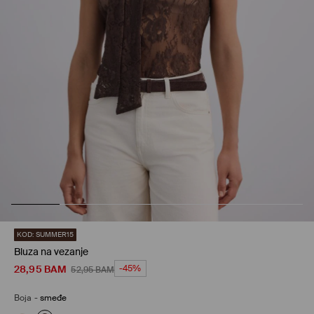
KOD: SUMMER15
Bluza na vezanje
28,95
BAM
-45%
52,95
BAM
Boja
-
smeđe