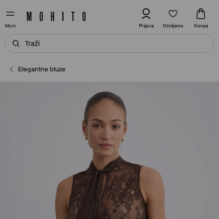
Omiljeno
Prijava
Korpa
Meni
Elegantne bluze