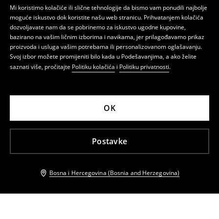
Mi koristimo kolačiće ili slične tehnologije da bismo vam ponudili najbolje
moguće iskustvo dok koristite našu web stranicu. Prihvatanjem kolačića
dozvoljavate nam da se pobrinemo za iskustvo ugodne kupovine,
bazirano na vašim ličnim izborima i navikama, jer prilagođavamo prikaz
proizvoda i usluga vašim potrebama ili personalizovanom oglašavanju.
Svoj izbor možete promijeniti bilo kada u Podešavanjima, a ako želite
saznati više, pročitajte
Politiku kolačića
i
Politiku privatnosti
.
OK
Postavke
Bosna i Hercegovina (Bosnia and Herzegovina)