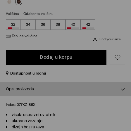
Veličina
-
Odaberite veličinu
32
34
36
38
40
42
Tablica veličina
Find your size
Dodaj u korpu
Dostupnost u radnji
Opis proizvoda
Index:
077KZ-89X
visoki uspravni ovratnik
ukrasno vezanje
dizajn bez rukava