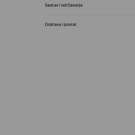
Sastav i održavanje
100% VISCOSE
Dostava i povrat
Politika dostave
Preuzmite u prodavnici MOHITO
(5–10 radnih
Besplatno / online plaćanje
Kurir Milšped
(5–10 radnih dana)
9,95 BAM / online plaćanje
Kurir Milšped
(5–10 radnih dana)
11,95 BAM / plaćanje pouzećem
Besplatna dostava od 99,95 BAM za
proizvode
⟶
Pročitajte više o načinu isporuke