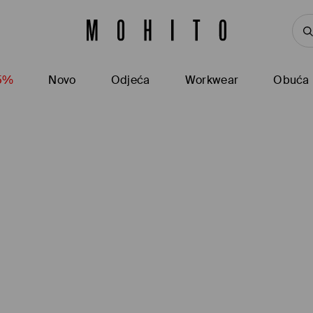
15%
Novo
Odjeća
Workwear
Obuća