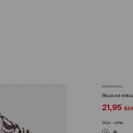
RASPRODATO
Bluza od visko
21,95
BA
Boja
-
crno