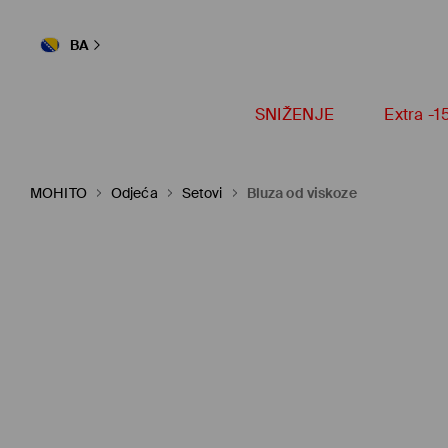
BA
SNIŽENJE
Extra -
MOHITO
Odjeća
Setovi
Bluza od viskoze