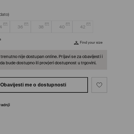
dato)
4
36
38
40
42
a
Find your size
trenutno nije dostupan online. Prijavi se za obavijesti i
da bude dostupno ili provjeri dostupnost u trgovini.
Obavijesti me o dostupnosti
radnji