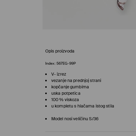
Opis proizvoda
Index:
567EG-99P
V- izrez
vezanje na prednjoj strani
kopčanje gumbima
uska potpetica
100 % viskoza
u kompletu s hlačama istog stila
Model nosi veličinu S/36