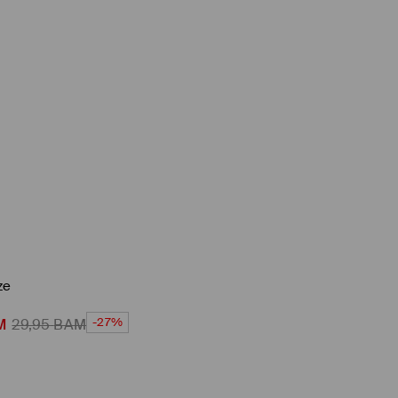
ze
-27%
M
29,95
BAM