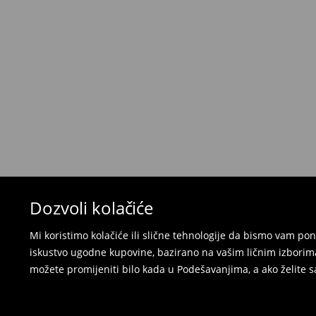
Politika povrata
Kada primite narudžbu, imate 30 dana od tog d
neželjenih ili neodgovarajućih proizvoda.
Možete vratiti artikle:
u lokalnu radnju
preko Milšped kurirske službe
⟶
Politika povrata
Dozvoli kolačiće
Mi koristimo kolačiće ili slične tehnologije da bismo vam p
iskustvo ugodne kupovine, bazirano na vašim ličnim izborima
možete promijeniti bilo kada u Podešavanjima, a ako želite sa