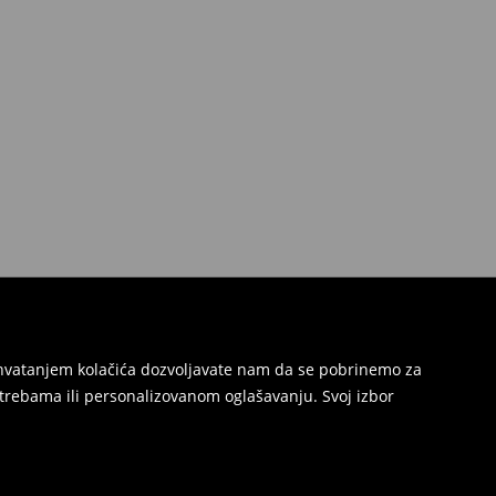
Prihvatanjem kolačića dozvoljavate nam da se pobrinemo za
trebama ili personalizovanom oglašavanju. Svoj izbor