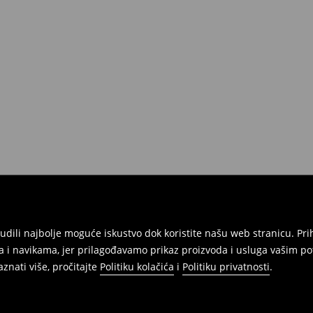
atuma da izvršite povrat svih
onudili najbolje moguće iskustvo dok koristite našu web stranicu. 
 i navikama, jer prilagođavamo prikaz proizvoda i usluga vašim po
znati više, pročitajte
Politiku kolačića
i
Politiku privatnosti
.