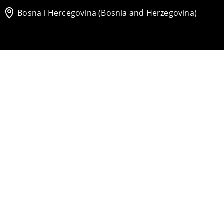
Bosna i Hercegovina (Bosnia and Herzegovina)
Bijela košulja s volanom
24
,
95
BAM
37,95
BAM
Bluza na vezanje
35
,
95
BAM
57,95
BAM