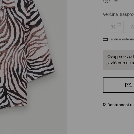
Veličina
(raspro
32
3
Tablica veličin
Ovaj proizvod 
javićemo ti ka
Dostupnost u 