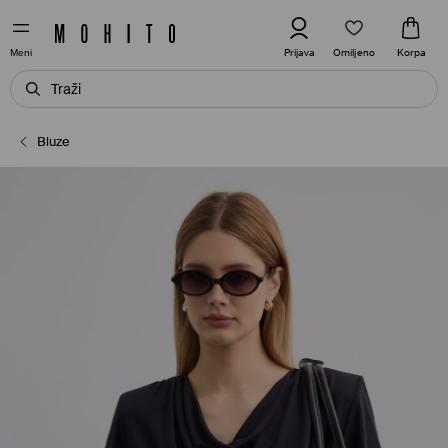
Omiljeno
Prijava
Korpa
Meni
Bluze