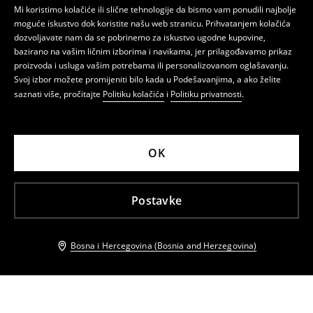
Mi koristimo kolačiće ili slične tehnologije da bismo vam ponudili najbolje
moguće iskustvo dok koristite našu web stranicu. Prihvatanjem kolačića
dozvoljavate nam da se pobrinemo za iskustvo ugodne kupovine,
bazirano na vašim ličnim izborima i navikama, jer prilagođavamo prikaz
proizvoda i usluga vašim potrebama ili personalizovanom oglašavanju.
Svoj izbor možete promijeniti bilo kada u Podešavanjima, a ako želite
saznati više, pročitajte
Politiku kolačića
i
Politiku privatnosti
.
OK
Postavke
Bosna i Hercegovina (Bosnia and Herzegovina)