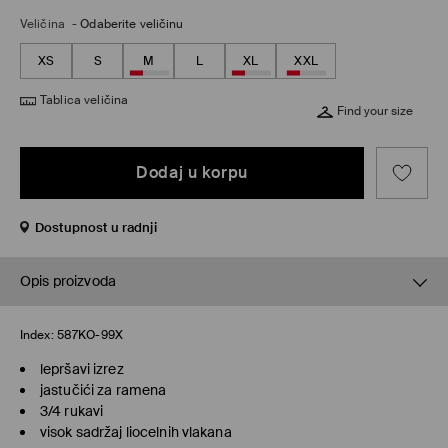
Veličina
-
Odaberite veličinu
XS
S
M
L
XL
XXL
Tablica veličina
Find your size
Dodaj u korpu
Dostupnost u radnji
Opis proizvoda
Index:
587KO-99X
lepršavi izrez
jastučići za ramena
3/4 rukavi
visok sadržaj liocelnih vlakana