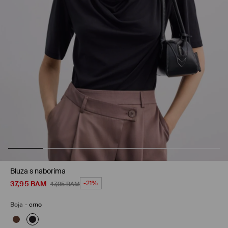
Bluza s naborima
37,95
BAM
-21%
47,95
BAM
Boja
-
crno