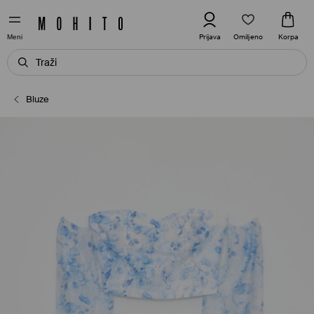
Omiljeno
Prijava
Korpa
Meni
Bluze