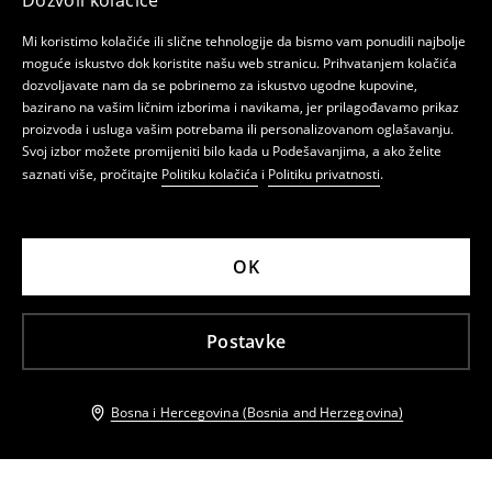
Dozvoli kolačiće
Mi koristimo kolačiće ili slične tehnologije da bismo vam ponudili najbolje
moguće iskustvo dok koristite našu web stranicu. Prihvatanjem kolačića
dozvoljavate nam da se pobrinemo za iskustvo ugodne kupovine,
bazirano na vašim ličnim izborima i navikama, jer prilagođavamo prikaz
proizvoda i usluga vašim potrebama ili personalizovanom oglašavanju.
Svoj izbor možete promijeniti bilo kada u Podešavanjima, a ako želite
saznati više, pročitajte
Politiku kolačića
i
Politiku privatnosti
.
OK
Postavke
Bosna i Hercegovina (Bosnia and Herzegovina)