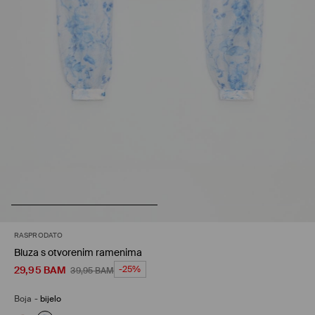
RASPRODATO
Bluza s otvorenim ramenima
29,95
BAM
-25%
39,95
BAM
Boja
-
bijelo