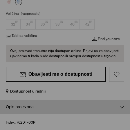
Veličina
(rasprodato)
32
34
36
38
40
42
Tablica veličina
Find your size
Ovaj proizvod trenutno nije dostupan online. Prijavi se za obavijesti
i javićemo ti kada bude dostupno ili provjeri dostupnost u trgovini.
Obavijesti me o dostupnosti
Dostupnost u radnji
Opis proizvoda
Index:
762DT-00P