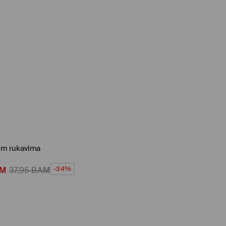
im rukavima
-34%
M
37,95
BAM