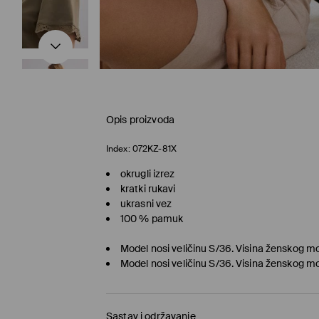
Opis proizvoda
Index:
072KZ-81X
okrugli izrez
kratki rukavi
ukrasni vez
100 % pamuk
Model nosi veličinu S/36. Visina ženskog m
Model nosi veličinu S/36. Visina ženskog m
Sastav i održavanje