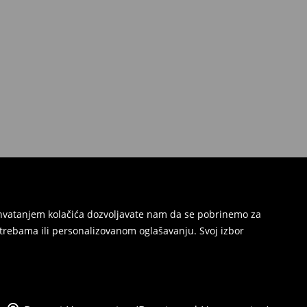
Prihvatanjem kolačića dozvoljavate nam da se pobrinemo za
trebama ili personalizovanom oglašavanju. Svoj izbor