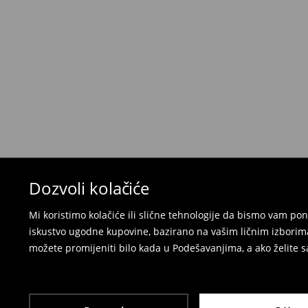
Kada primite narudžbu, imate 30 dana od tog d
neželjenih ili neodgovarajućih proizvoda.
Možete vratiti artikle:
u lokalnu radnju
preko Milšped kurirske službe
⟶
Politika povrata
Dozvoli kolačiće
Mi koristimo kolačiće ili slične tehnologije da bismo vam p
iskustvo ugodne kupovine, bazirano na vašim ličnim izborima
možete promijeniti bilo kada u Podešavanjima, a ako želite sa