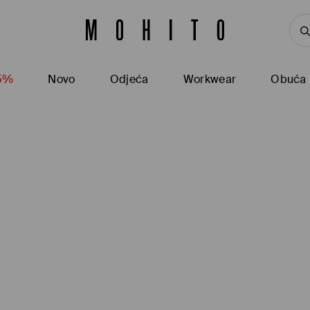
15%
Novo
Odjeća
Workwear
Obuća