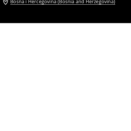
Bosna i Hercegovina (Bosnia and Herzegovina)
ana
Top od liocelnih vlakana
16
,
95
BAM
24,95
BAM
Top od liocelnih vlakana
21
,
95
BAM
28,95
BAM