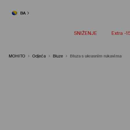
BA
SNIŽENJE
Extra -
MOHITO
Odjeća
Bluze
Bluza s ukrasnim rukavima