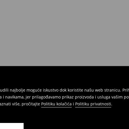
atuma da izvršite povrat svih
onudili najbolje moguće iskustvo dok koristite našu web stranicu. 
 i navikama, jer prilagođavamo prikaz proizvoda i usluga vašim po
znati više, pročitajte
Politiku kolačića
i
Politiku privatnosti
.