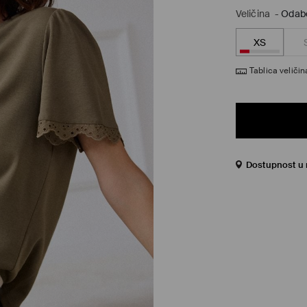
Veličina
-
Odabe
XS
Tablica veličin
Dostupnost u 