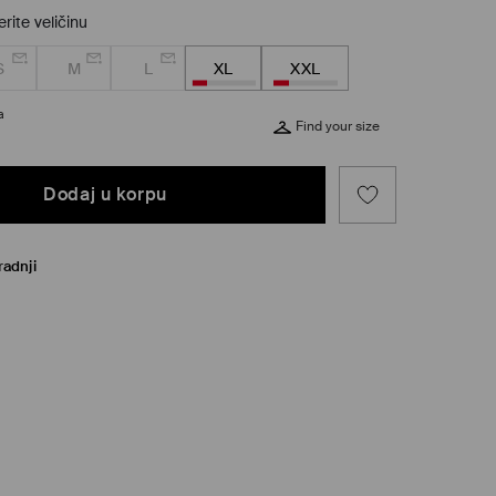
rite veličinu
S
M
L
XL
XXL
a
Find your size
Dodaj u korpu
radnji