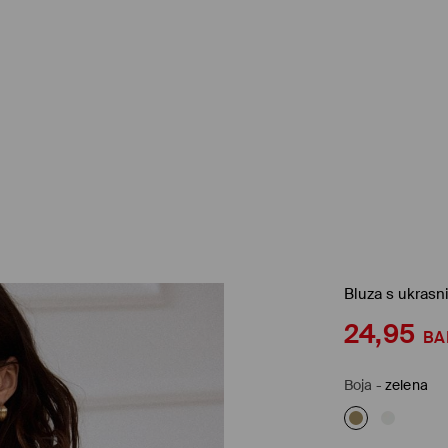
Bluza s ukrasn
24,95
BA
Boja
-
zelena