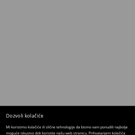
Dozvoli kolačiće
Mi koristimo kolačiće ili slične tehnologije da bismo vam ponudili najbolje
moguće iskustvo dok koristite našu web stranicu. Prihvatanjem kolačića