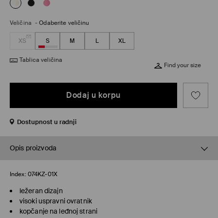
Veličina
-
Odaberite veličinu
XS
S
M
L
XL
Tablica veličina
Find your size
Dodaj u korpu
Dostupnost u radnji
Opis proizvoda
Index:
074KZ-01X
ležeran dizajn
visoki uspravni ovratnik
kopčanje na leđnoj strani