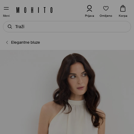
Omiljeno
Prijava
Korpa
Meni
Elegantne bluze