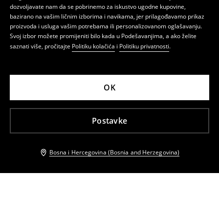
dozvoljavate nam da se pobrinemo za iskustvo ugodne kupovine,
bazirano na vašim ličnim izborima i navikama, jer prilagođavamo prikaz
proizvoda i usluga vašim potrebama ili personalizovanom oglašavanju.
Svoj izbor možete promijeniti bilo kada u Podešavanjima, a ako želite
saznati više, pročitajte
Politiku kolačića
i
Politiku privatnosti
.
OK
Postavke
Bosna i Hercegovina (Bosnia and Herzegovina)