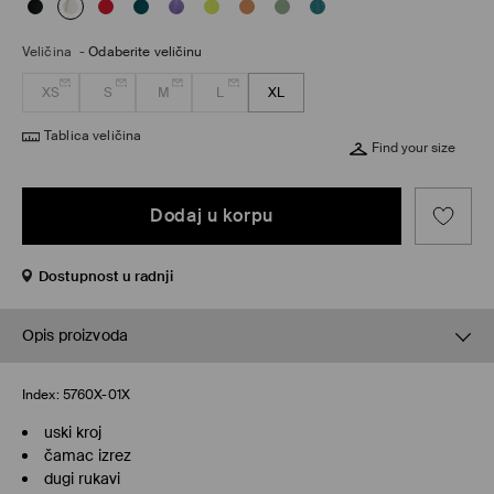
Veličina
-
Odaberite veličinu
XS
S
M
L
XL
Tablica veličina
Find your size
Dodaj u korpu
Dostupnost u radnji
Opis proizvoda
Index:
5760X-01X
uski kroj
čamac izrez
dugi rukavi