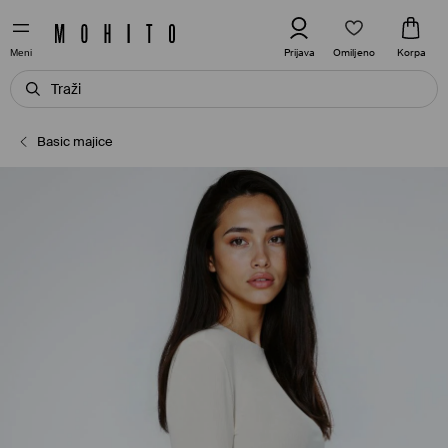
Omiljeno
Prijava
Korpa
Meni
Basic majice