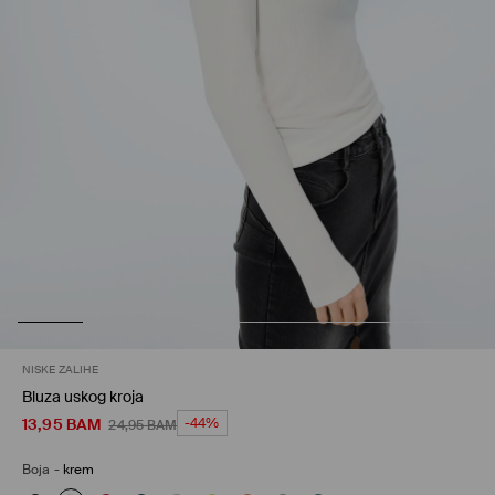
NISKE ZALIHE
Bluza uskog kroja
13,95
BAM
-44%
24,95
BAM
Boja
-
krem