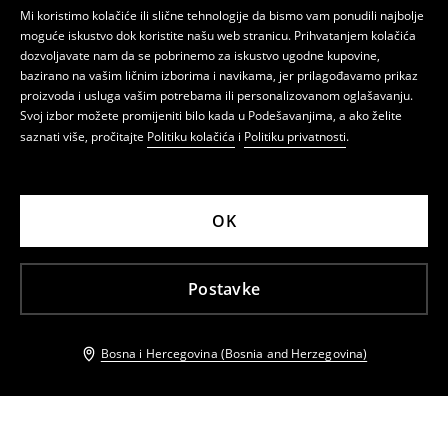
Mi koristimo kolačiće ili slične tehnologije da bismo vam ponudili najbolje
moguće iskustvo dok koristite našu web stranicu. Prihvatanjem kolačića
dozvoljavate nam da se pobrinemo za iskustvo ugodne kupovine,
bazirano na vašim ličnim izborima i navikama, jer prilagođavamo prikaz
proizvoda i usluga vašim potrebama ili personalizovanom oglašavanju.
Svoj izbor možete promijeniti bilo kada u Podešavanjima, a ako želite
saznati više, pročitajte
Politiku kolačića
i
Politiku privatnosti
.
OK
Postavke
Bosna i Hercegovina (Bosnia and Herzegovina)