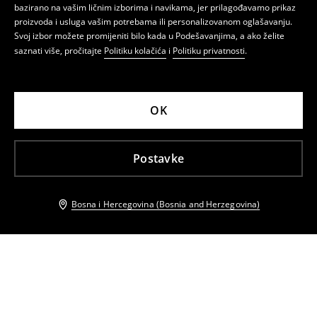
bazirano na vašim ličnim izborima i navikama, jer prilagođavamo prikaz
proizvoda i usluga vašim potrebama ili personalizovanom oglašavanju.
Svoj izbor možete promijeniti bilo kada u Podešavanjima, a ako želite
saznati više, pročitajte
Politiku kolačića
i
Politiku privatnosti
.
OK
Postavke
Bosna i Hercegovina (Bosnia and Herzegovina)