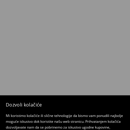
Dozvoli kolačiće
Mi koristimo kolačiće ili slične tehnologije da bismo vam ponudili najbolje
moguće iskustvo dok koristite našu web stranicu. Prihvatanjem kolačića
dozvoljavate nam da se pobrinemo za iskustvo ugodne kupovine,