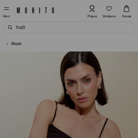
Omiljeno
Prijava
Korpa
Meni
Bluze