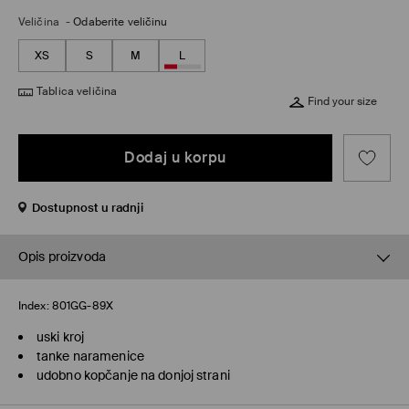
Veličina
-
Odaberite veličinu
XS
S
M
L
Tablica veličina
Find your size
Dodaj u korpu
Dostupnost u radnji
Opis proizvoda
Index:
801GG-89X
uski kroj
tanke naramenice
udobno kopčanje na donjoj strani