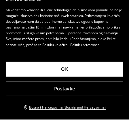
Mi koristimo kolačiće ili slične tehnologije da bismo vam ponudili najbolje
moguće iskustvo dok koristite našu web stranicu. Prihvatanjem kolačića
dozvoljavate nam da se pobrinemo za iskustvo ugodne kupovine,
bazirano na vašim ličnim izborima i navikama, jer prilagođavamo prikaz
proizvoda i usluga vašim potrebama ili personalizovanom oglašavanju.
Svoj izbor možete promijeniti bilo kada u Podešavanjima, a ako želite
saznati više, pročitajte
Politiku kolačića
i
Politiku privatnosti
.
OK
Postavke
Bosna i Hercegovina (Bosnia and Herzegovina)