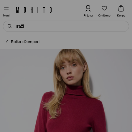
Omiljeno
Prijava
Korpa
Meni
Rolka-džemperi