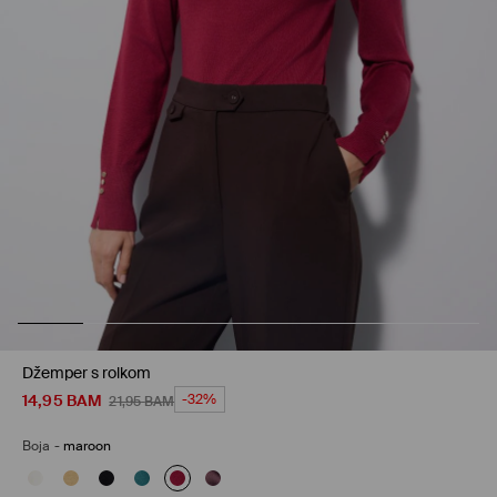
Džemper s rolkom
14,95
BAM
-32%
21,95
BAM
Boja
-
maroon