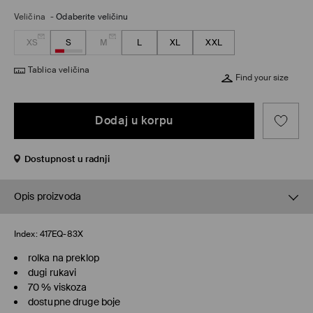
Veličina
-
Odaberite veličinu
XS
S
M
L
XL
XXL
Tablica veličina
Find your size
Dodaj u korpu
Dostupnost u radnji
Opis proizvoda
Index:
417EQ-83X
rolka na preklop
dugi rukavi
70 % viskoza
dostupne druge boje