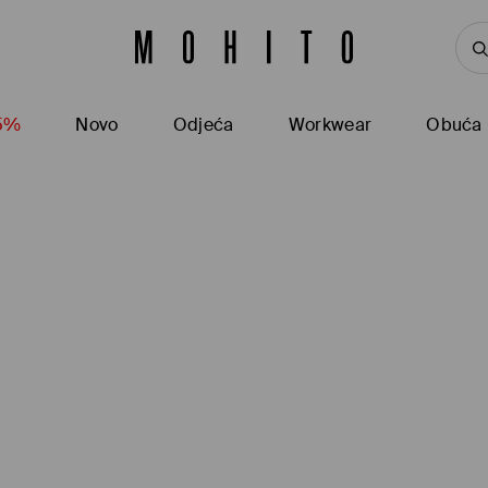
15%
Novo
Odjeća
Workwear
Obuća