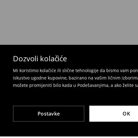
u lokalnu radnju
preko Milšped kurirske službe
⟶
Politika povrata
Dozvoli kolačiće
Mi koristimo kolačiće ili slične tehnologije da bismo vam p
iskustvo ugodne kupovine, bazirano na vašim ličnim izborima
možete promijeniti bilo kada u Podešavanjima, a ako želite sa
Postavke
OK