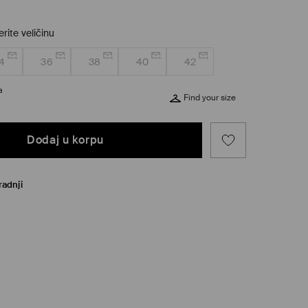
rite veličinu
4
36
38
40
42
a
Find your size
Dodaj u korpu
radnji