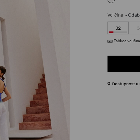
Veličina
-
Odabe
32
3
Tablica veličin
Dostupnost u 