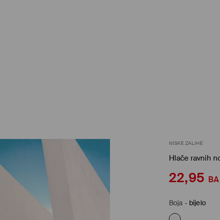
NISKE ZALIHE
Hlače ravnih n
22,95
B
Boja
-
bijelo