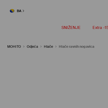
BA
SNIŽENJE
Extra -
MOHITO
Odjeća
Hlače
Hlače ravnih nogavica