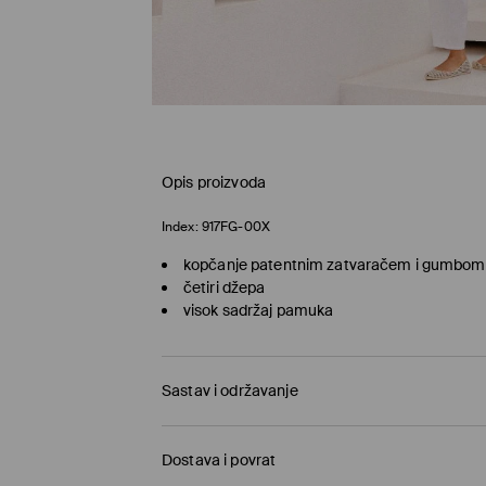
Opis proizvoda
Index:
917FG-00X
kopčanje patentnim zatvaračem i gumbom
četiri džepa
visok sadržaj pamuka
Sastav i održavanje
65% COTTON, 32% POLYESTER, 3% ELASTANE
Dostava i povrat