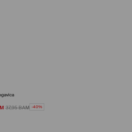
ogavica
-40%
AM
37,95
BAM