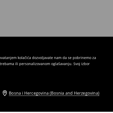
Prihvatanjem kolačića dozvoljavate nam da se pobrinemo za
trebama ili personalizovanom oglašavanju. Svoj izbor
Bosna i Hercegovina (Bosnia and Herzegovina)