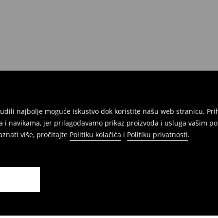
onudili najbolje moguće iskustvo dok koristite našu web stranicu. 
 i navikama, jer prilagođavamo prikaz proizvoda i usluga vašim po
znati više, pročitajte
Politiku kolačića
i
Politiku privatnosti
.