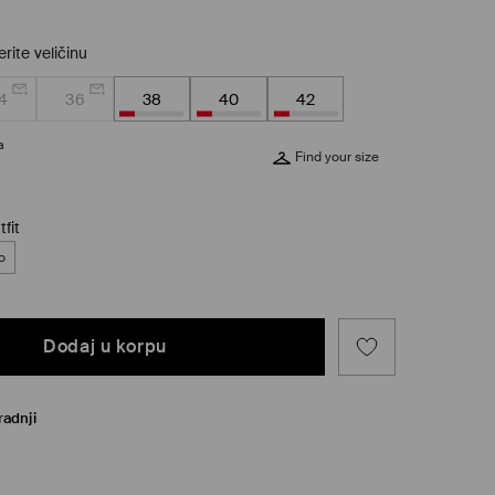
rite veličinu
4
36
38
40
42
a
Find your size
fit
o
Dodaj u korpu
radnji