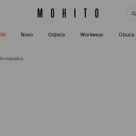
15%
Novo
Odjeća
Workwear
Obuća
kih nogavica