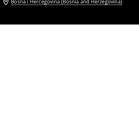
Bosna i Hercegovina (Bosnia and Herzegovina)
Hlače širokih nogavica
21
,
95
BAM
28,95
BAM
Hlače širokih nogavica
21
,
95
BAM
32,95
BAM