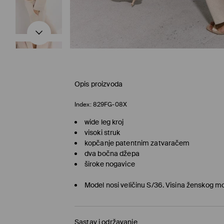
Opis proizvoda
Index:
829FG-08X
wide leg kroj
visoki struk
kopčanje patentnim zatvaračem
dva bočna džepa
široke nogavice
Model nosi veličinu S/36. Visina ženskog m
Sastav i održavanje