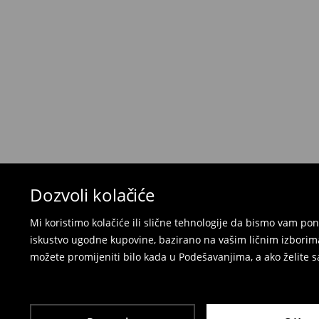
Kada primite narudžbu, imate 30 dana od tog d
neželjenih ili neodgovarajućih proizvoda.
Možete vratiti artikle:
u lokalnu radnju
preko Milšped kurirske službe
⟶
Politika povrata
Dozvoli kolačiće
Mi koristimo kolačiće ili slične tehnologije da bismo vam p
iskustvo ugodne kupovine, bazirano na vašim ličnim izborima
možete promijeniti bilo kada u Podešavanjima, a ako želite sa