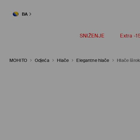
BA
SNIŽENJE
Extra -
MOHITO
Odjeća
Hlače
Elegantne hlače
Hlače širo