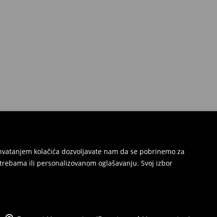
Prihvatanjem kolačića dozvoljavate nam da se pobrinemo za
trebama ili personalizovanom oglašavanju. Svoj izbor