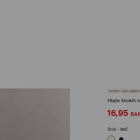
DOBRO USKLAĐEN 
Hlače širokih 
16,95
BA
Boja
-
bež