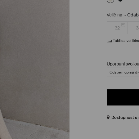
Veličina
-
Odabe
32
3
Tablica veličin
Upotpuni svoj out
Odaberi gornji di
Dostupnost u 