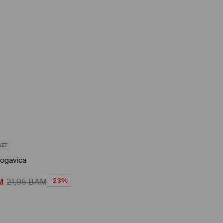
SET
nogavica
-23%
M
21,95
BAM