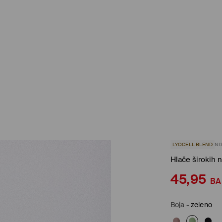
LYOCELL BLEND
NI
Hlače širokih 
45,95
B
Boja
-
zeleno