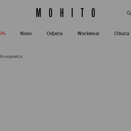
15%
Novo
Odjeća
Workwear
Obuća
kih nogavica