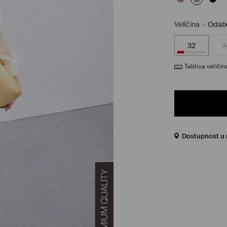
Veličina
-
Odabe
32
3
Tablica veličin
Dostupnost u 