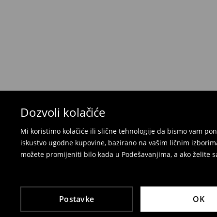
neželjenih ili neodgovarajućih proizvoda.
Možete vratiti artikle:
u lokalnu radnju
preko Milšped kurirske službe
⟶
Politika povrata
Dozvoli kolačiće
Mi koristimo kolačiće ili slične tehnologije da bismo vam p
iskustvo ugodne kupovine, bazirano na vašim ličnim izborima
možete promijeniti bilo kada u Podešavanjima, a ako želite sa
Postavke
OK