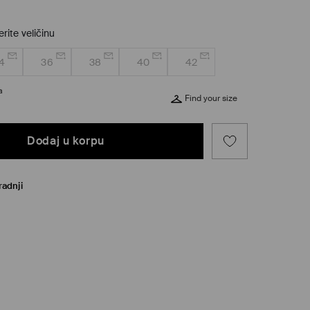
rite veličinu
4
36
38
40
42
a
Find your size
Dodaj u korpu
radnji