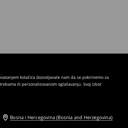
Prihvatanjem kolačića dozvoljavate nam da se pobrinemo za
trebama ili personalizovanom oglašavanju. Svoj izbor
Bosna i Hercegovina (Bosnia and Herzegovina)