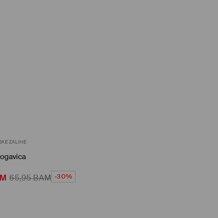
SKE ZALIHE
nogavica
-30%
AM
65,95
BAM