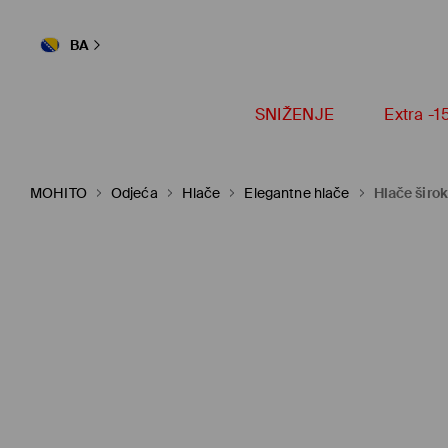
BA
SNIŽENJE
Extra -
MOHITO
Odjeća
Hlače
Elegantne hlače
Hlače širo