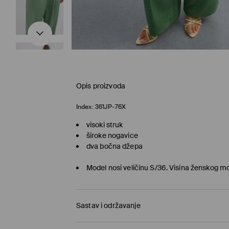
Opis proizvoda
Index:
361JP-76X
visoki struk
široke nogavice
dva bočna džepa
Model nosi veličinu S/36. Visina ženskog m
Sastav i održavanje
86% LYOCELL, 14% LINEN