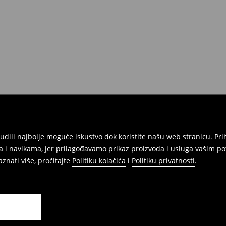
onudili najbolje moguće iskustvo dok koristite našu web stranicu. 
 i navikama, jer prilagođavamo prikaz proizvoda i usluga vašim po
znati više, pročitajte
Politiku kolačića
i
Politiku privatnosti
.