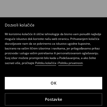
Dozvoli kolačiće
Mi koristimo kolačiće ili slične tehnologije da bismo vam ponudili najbolje
moguće iskustvo dok koristite našu web stranicu. Prihvatanjem kolačića
dozvoljavate nam da se pobrinemo za iskustvo ugodne kupovine,
bazirano na vašim ličnim izborima i navikama, jer prilagođavamo prikaz
proizvoda i usluga vašim potrebama ili personalizovanom oglašavanju.
Svoj izbor možete promijeniti bilo kada u Podešavanjima, a ako želite
saznati više, pročitajte
Politiku kolačića
i
Politiku privatnosti
.
OK
Postavke