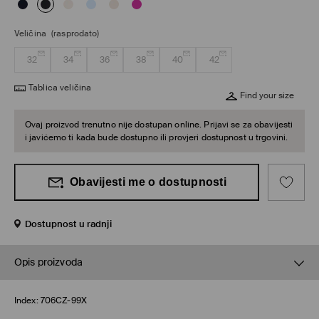
Veličina
(rasprodato)
32
34
36
38
40
42
Tablica veličina
Find your size
Ovaj proizvod trenutno nije dostupan online. Prijavi se za obavijesti
i javićemo ti kada bude dostupno ili provjeri dostupnost u trgovini.
Obavijesti me o dostupnosti
Dostupnost u radnji
Opis proizvoda
Index:
706CZ-99X