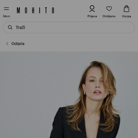
Omiljeno
Prijava
Korpa
Meni
Odijela