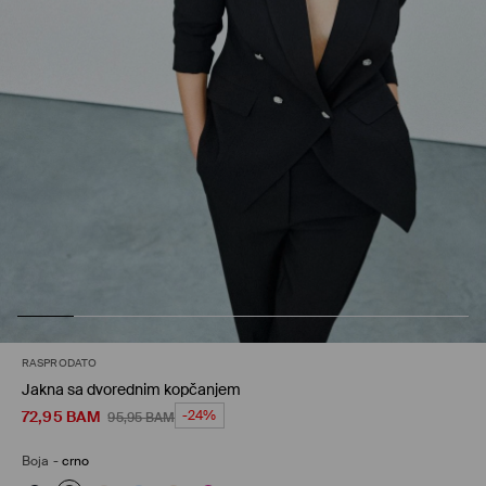
RASPRODATO
Jakna sa dvorednim kopčanjem
72,95
BAM
-24%
95,95
BAM
Boja
-
crno