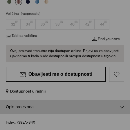
Veličina
(rasprodato)
32
34
36
38
40
42
44
Tablica veličina
Find your size
Ovaj proizvod trenutno nije dostupan online. Prijavi se za obavijesti
i javićemo ti kada bude dostupno ili provjeri dostupnost u trgovini.
Obavijesti me o dostupnosti
Dostupnost u radnji
Opis proizvoda
Index:
739EA-84X