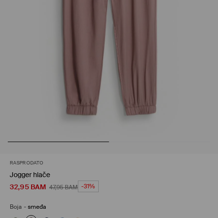
RASPRODATO
Jogger hlače
32,95
BAM
-31%
47,95
BAM
Boja
-
smeđa