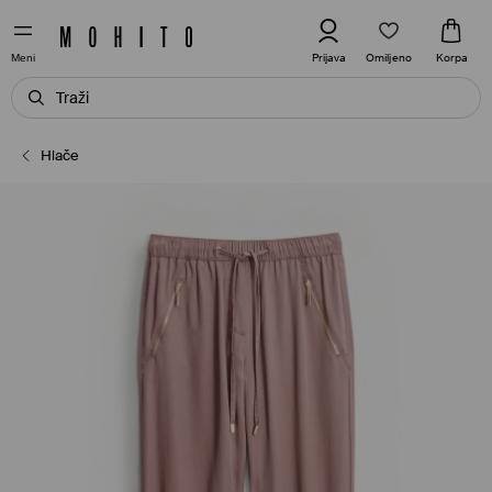
Omiljeno
Prijava
Korpa
Meni
Hlače