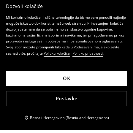
Dozvoli kolačiće
Mi koristimo kolačiće ili slične tehnologije da bismo vam ponudili najbolje
moguće iskustvo dok koristite našu web stranicu. Prihvatanjem kolačića
dozvoljavate nam da se pobrinemo za iskustvo ugodne kupovine,
bazirano na vašim ličnim izborima i navikama, jer prilagođavamo prikaz
proizvoda i usluga vašim potrebama ili personalizovanom oglašavanju.
Svoj izbor možete promijeniti bilo kada u Podešavanjima, a ako želite
saznati više, pročitajte
Politiku kolačića
i
Politiku privatnosti
.
OK
Postavke
Bosna i Hercegovina (Bosnia and Herzegovina)