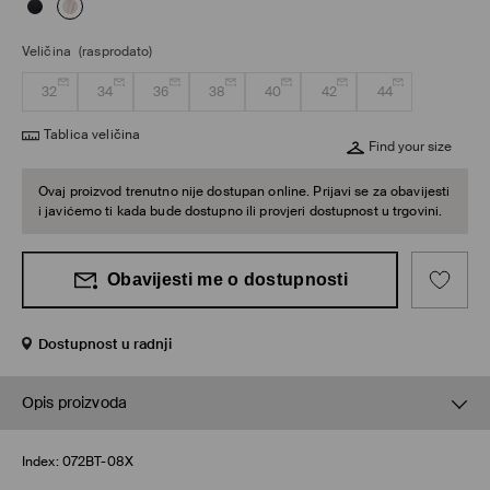
Veličina
(rasprodato)
32
34
36
38
40
42
44
Tablica veličina
Find your size
Ovaj proizvod trenutno nije dostupan online. Prijavi se za obavijesti
i javićemo ti kada bude dostupno ili provjeri dostupnost u trgovini.
Obavijesti me o dostupnosti
Dostupnost u radnji
Opis proizvoda
Index:
072BT-08X