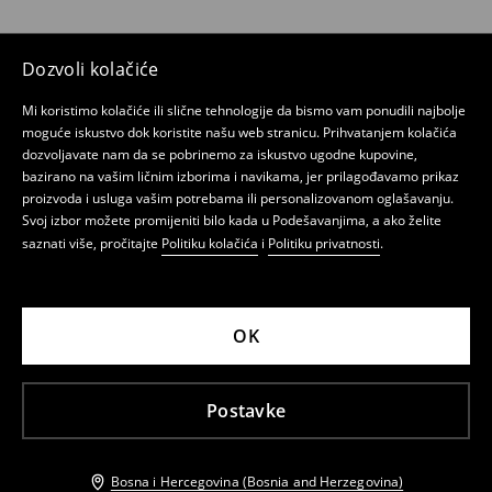
Dozvoli kolačiće
Mi koristimo kolačiće ili slične tehnologije da bismo vam ponudili najbolje
moguće iskustvo dok koristite našu web stranicu. Prihvatanjem kolačića
dozvoljavate nam da se pobrinemo za iskustvo ugodne kupovine,
bazirano na vašim ličnim izborima i navikama, jer prilagođavamo prikaz
proizvoda i usluga vašim potrebama ili personalizovanom oglašavanju.
Svoj izbor možete promijeniti bilo kada u Podešavanjima, a ako želite
saznati više, pročitajte
Politiku kolačića
i
Politiku privatnosti
.
OK
Postavke
Bosna i Hercegovina (Bosnia and Herzegovina)