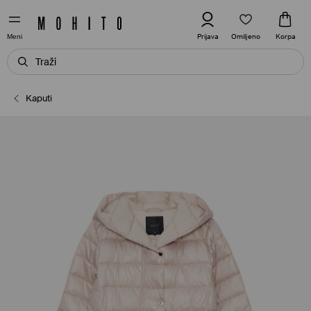
Omiljeno
Prijava
Korpa
Meni
Kaputi