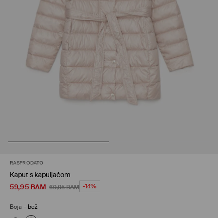
RASPRODATO
Kaput s kapuljačom
59,95
BAM
-14%
69,95
BAM
Boja
-
bež