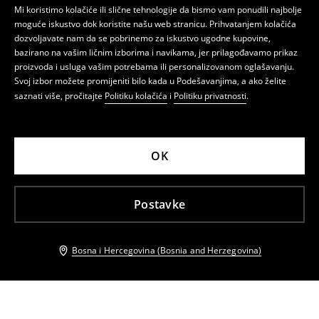
Mi koristimo kolačiće ili slične tehnologije da bismo vam ponudili najbolje
moguće iskustvo dok koristite našu web stranicu. Prihvatanjem kolačića
dozvoljavate nam da se pobrinemo za iskustvo ugodne kupovine,
bazirano na vašim ličnim izborima i navikama, jer prilagođavamo prikaz
proizvoda i usluga vašim potrebama ili personalizovanom oglašavanju.
Svoj izbor možete promijeniti bilo kada u Podešavanjima, a ako želite
saznati više, pročitajte
Politiku kolačića
i
Politiku privatnosti
.
OK
Postavke
Bosna i Hercegovina (Bosnia and Herzegovina)