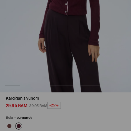
Kardigan s vunom
29,95
BAM
-25%
39,95
BAM
Boja
-
burgundy