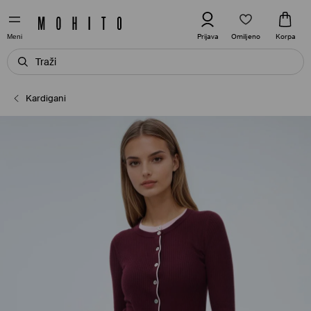
Omiljeno
Prijava
Korpa
Meni
Kardigani