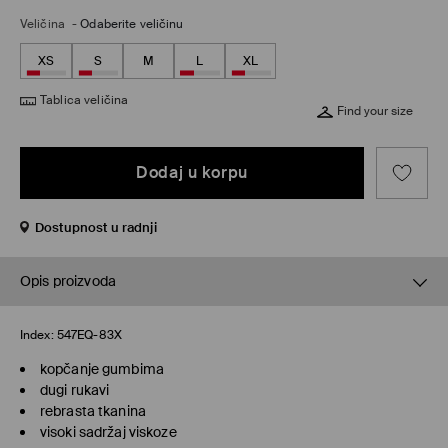
Veličina
-
Odaberite veličinu
XS
S
M
L
XL
Tablica veličina
Find your size
Dodaj u korpu
Dostupnost u radnji
Opis proizvoda
Index:
547EQ-83X
kopčanje gumbima
dugi rukavi
rebrasta tkanina
visoki sadržaj viskoze