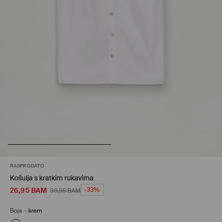
RASPRODATO
Košulja s kratkim rukavima
26,95
BAM
-33%
39,95
BAM
Boja
-
krem