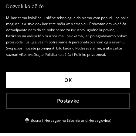
Dozvoli kolačiće
Mi koristimo kolačiće ili slične tehnologije da bismo vam ponudili najbolje
moguće iskustvo dok koristite našu web stranicu. Prihvatanjem kolačića
dozvoljavate nam da se pobrinemo za iskustvo ugodne kupovine,
bazirano na vašim ličnim izborima i navikama, jer prilagođavamo prikaz
proizvoda i usluga vašim potrebama ili personalizovanom oglašavanju.
Svoj izbor možete promijeniti bilo kada u Podešavanjima, a ako želite
saznati više, pročitajte
Politiku kolačića
i
Politiku privatnosti
.
OK
Postavke
Bosna i Hercegovina (Bosnia and Herzegovina)