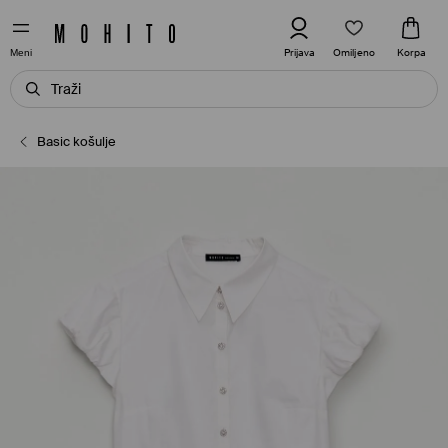
Omiljeno
Prijava
Korpa
Meni
Basic košulje