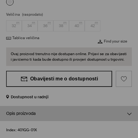
Veličina
(rasprodato)
32
34
36
38
40
42
Tablica veličina
Find your size
Ovaj proizvod trenutno nije dostupan online. Prijavi se za obavijesti
i javićemo ti kada bude dostupno ili provjeri dostupnost u trgovini.
Obavijesti me o dostupnosti
Dostupnost u radnji
Opis proizvoda
Index:
401GG-01X