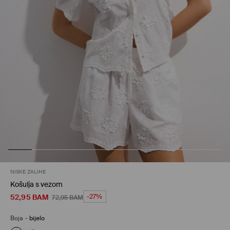
NISKE ZALIHE
Košulja s vezom
52,95
BAM
-27%
72,95
BAM
Boja
-
bijelo