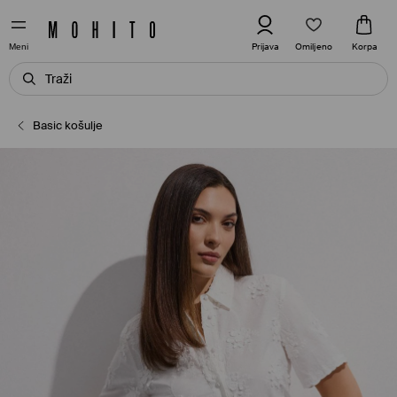
Omiljeno
Prijava
Korpa
Meni
Basic košulje