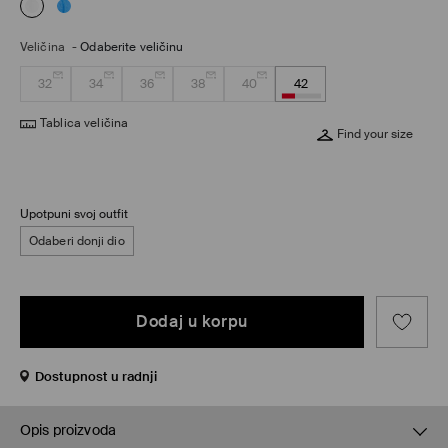
Veličina
-
Odaberite veličinu
32
34
36
38
40
42
Tablica veličina
Find your size
Upotpuni svoj outfit
Odaberi donji dio
Dodaj u korpu
Dostupnost u radnji
Opis proizvoda