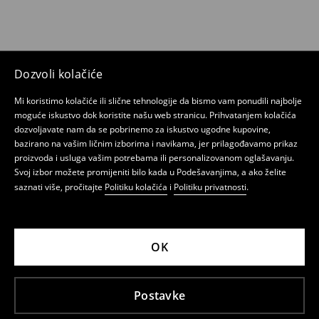
Dozvoli kolačiće
Mi koristimo kolačiće ili slične tehnologije da bismo vam ponudili najbolje
moguće iskustvo dok koristite našu web stranicu. Prihvatanjem kolačića
dozvoljavate nam da se pobrinemo za iskustvo ugodne kupovine,
bazirano na vašim ličnim izborima i navikama, jer prilagođavamo prikaz
proizvoda i usluga vašim potrebama ili personalizovanom oglašavanju.
Svoj izbor možete promijeniti bilo kada u Podešavanjima, a ako želite
saznati više, pročitajte
Politiku kolačića
i
Politiku privatnosti
.
OK
Postavke