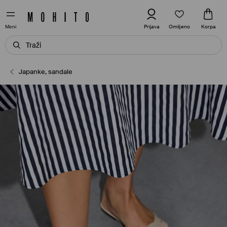
Omiljeno
Prijava
Korpa
Meni
Japanke, sandale