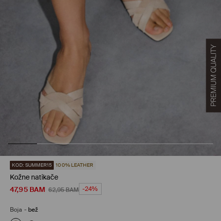
KOD: SUMMER15
100% LEATHER
Kožne natikače
47,95
BAM
-24%
62,95
BAM
Boja
-
bež