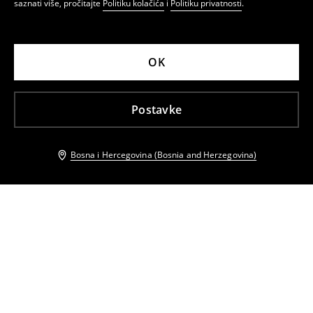
saznati više, pročitajte
Politiku kolačića
i
Politiku privatnosti
.
OK
Postavke
Bosna i Hercegovina (Bosnia and Herzegovina)
Drugi kupci su takođe izabrali
Kožne natikače
Kožne natikače