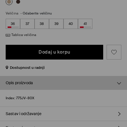
Veličina
-
Odaberite veličinu
36
37
38
39
40
41
Tablica veličina
Dodaj u korpu
Dostupnost u radnji
Opis proizvoda
Index:
775JV-80X
Sastav i održavanje