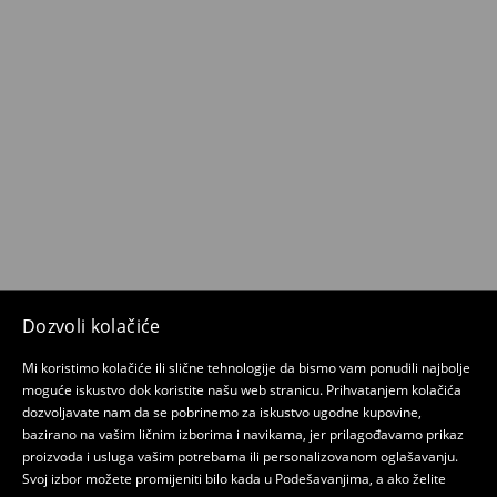
Dozvoli kolačiće
Mi koristimo kolačiće ili slične tehnologije da bismo vam ponudili najbolje
moguće iskustvo dok koristite našu web stranicu. Prihvatanjem kolačića
dozvoljavate nam da se pobrinemo za iskustvo ugodne kupovine,
bazirano na vašim ličnim izborima i navikama, jer prilagođavamo prikaz
proizvoda i usluga vašim potrebama ili personalizovanom oglašavanju.
Svoj izbor možete promijeniti bilo kada u Podešavanjima, a ako želite