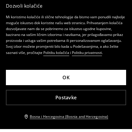
Dozvoli kolačiće
Mi koristimo kolačiće ili slične tehnologije da bismo vam ponudili najbolje
moguće iskustvo dok koristite našu web stranicu. Prihvatanjem kolačića
dozvoljavate nam da se pobrinemo za iskustvo ugodne kupovine,
bazirano na vašim ličnim izborima i navikama, jer prilagođavamo prikaz
proizvoda i usluga vašim potrebama ili personalizovanom oglašavanju.
Svoj izbor možete promijeniti bilo kada u Podešavanjima, a ako želite
saznati više, pročitajte
Politiku kolačića
i
Politiku privatnosti
.
OK
Postavke
Bosna i Hercegovina (Bosnia and Herzegovina)