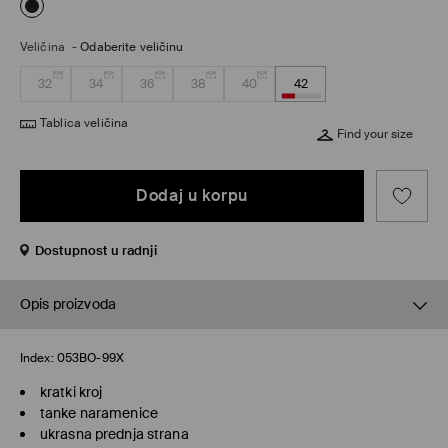
Veličina
-
Odaberite veličinu
32
34
36
38
40
42
Tablica veličina
Find your size
Dodaj u korpu
Dostupnost u radnji
Opis proizvoda
Index:
053BO-99X
kratki kroj
tanke naramenice
ukrasna prednja strana