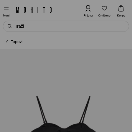
Omiljeno
Prijava
Korpa
Meni
Topovi