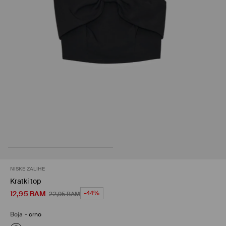
NISKE ZALIHE
Kratki top
12,95
BAM
-44%
22,95
BAM
Boja
-
crno