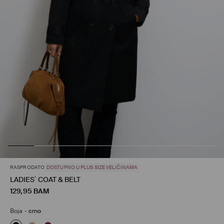
RASPRODATO
DOSTUPNO U PLUS SIZE VELIČINAMA
LADIES` COAT & BELT
129,95
BAM
Boja
-
crno