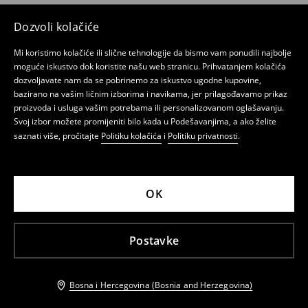
Dozvoli kolačiće
Mi koristimo kolačiće ili slične tehnologije da bismo vam ponudili najbolje
moguće iskustvo dok koristite našu web stranicu. Prihvatanjem kolačića
dozvoljavate nam da se pobrinemo za iskustvo ugodne kupovine,
bazirano na vašim ličnim izborima i navikama, jer prilagođavamo prikaz
proizvoda i usluga vašim potrebama ili personalizovanom oglašavanju.
Svoj izbor možete promijeniti bilo kada u Podešavanjima, a ako želite
saznati više, pročitajte
Politiku kolačića
i
Politiku privatnosti
.
OK
Postavke
Bosna i Hercegovina (Bosnia and Herzegovina)