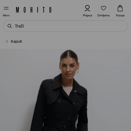
Omiljeno
Prijava
Korpa
Meni
Kaputi