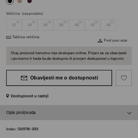
Veličina
(rasprodato)
32
34
36
38
40
42
44
Tablica veličina
Find your size
Ovaj proizvod trenutno nije dostupan online. Prijavi se za obavijesti
i javićemo ti kada bude dostupno ili provjeri dostupnost u trgovini.
Obavijesti me o dostupnosti
Dostupnost u radnji
Opis proizvoda
Index:
586FM-99X