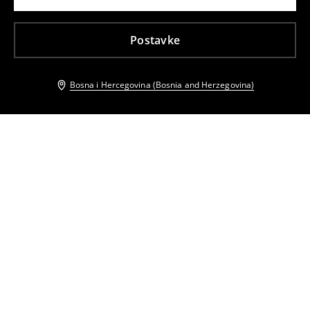
Postavke
Bosna i Hercegovina (Bosnia and Herzegovina)
Drugi kupci su takođe izabrali
LADIES` CAP
LADIES` CAP
9
,
95
BAM
14,95
BAM
6
,
95
BAM
10,95
BAM
LADIES` CAP
Šal s uzorkom
6
,
95
BAM
10,95
BAM
15
,
95
BAM
26,95
BAM