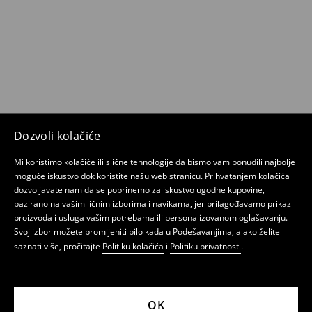
Dozvoli kolačiće
Mi koristimo kolačiće ili slične tehnologije da bismo vam ponudili najbolje
moguće iskustvo dok koristite našu web stranicu. Prihvatanjem kolačića
dozvoljavate nam da se pobrinemo za iskustvo ugodne kupovine,
bazirano na vašim ličnim izborima i navikama, jer prilagođavamo prikaz
proizvoda i usluga vašim potrebama ili personalizovanom oglašavanju.
Svoj izbor možete promijeniti bilo kada u Podešavanjima, a ako želite
saznati više, pročitajte
Politiku kolačića
i
Politiku privatnosti
.
OK