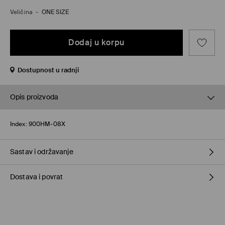
Veličina
-
ONE SIZE
Dodaj u korpu
Dostupnost u radnji
Opis proizvoda
Index:
900HM-08X
Sastav i održavanje
Dostava i povrat
83% POLYESTER, 10% POLYAMIDE, 7% WOOL
Politika dostave