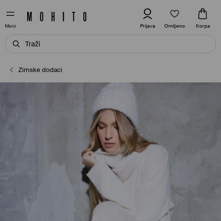
Omiljeno
Prijava
Korpa
Meni
Zimske dodaci