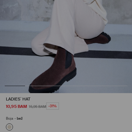
LADIES` HAT
10,95
BAM
-31%
15,95
BAM
Boja
-
bež