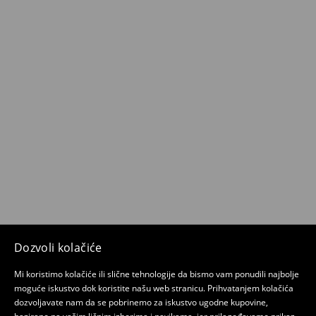
Dozvoli kolačiće
Mi koristimo kolačiće ili slične tehnologije da bismo vam ponudili najbolje
moguće iskustvo dok koristite našu web stranicu. Prihvatanjem kolačića
dozvoljavate nam da se pobrinemo za iskustvo ugodne kupovine,