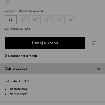
Veličina
-
Odaberite veličinu
36
37
38
39
40
41
Tablica veličina
Dodaj u korpu
Dostupnost u radnji
Opis proizvoda
Index:
448AH-00X
klasični kroj
zlatni tonovi