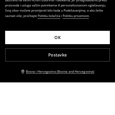
bazirano na vašim ličnim izborima i navikama, jer prilagođavamo prikaz
proizvoda i usluga vašim potrebama ili personalizovanom oglašavanju.
Svoj izbor možete promijeniti bilo kada u Podešavanjima, a ako želite
saznati više, pročitajte
Politiku kolačića
i
Politiku privatnosti
.
OK
Postavke
Bosna i Hercegovina (Bosnia and Herzegovina)