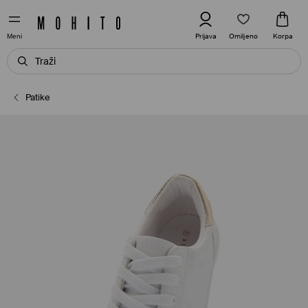
Omiljeno
Prijava
Korpa
Meni
Patike