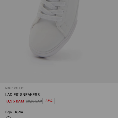
NISKE ZALIHE
LADIES` SNEAKERS
18,95
BAM
-35%
28,95
BAM
Boja
-
bijelo