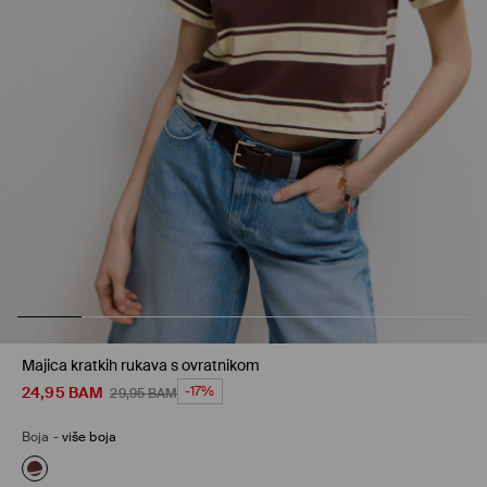
Majica kratkih rukava s ovratnikom
24,95
BAM
-17%
29,95
BAM
Boja
-
više boja