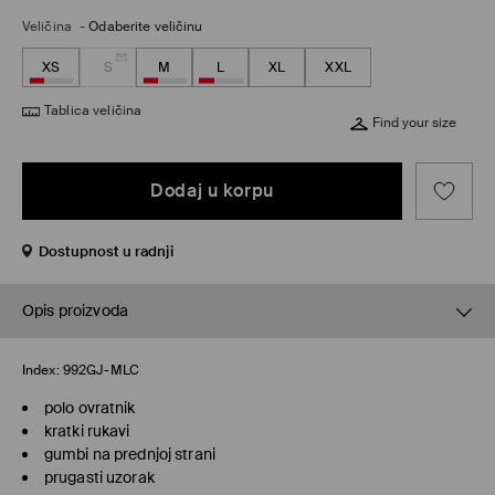
Veličina
-
Odaberite veličinu
XS
S
M
L
XL
XXL
Tablica veličina
Find your size
Dodaj u korpu
Dostupnost u radnji
Opis proizvoda
Index:
992GJ-MLC
polo ovratnik
kratki rukavi
gumbi na prednjoj strani
prugasti uzorak