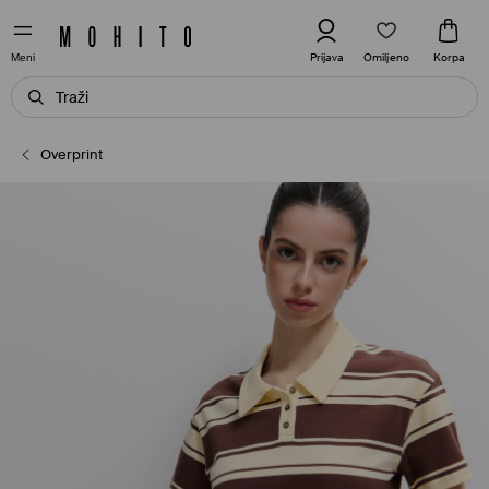
Omiljeno
Prijava
Korpa
Meni
Overprint