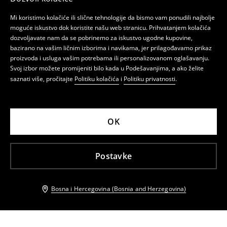
Mi koristimo kolačiće ili slične tehnologije da bismo vam ponudili najbolje
moguće iskustvo dok koristite našu web stranicu. Prihvatanjem kolačića
dozvoljavate nam da se pobrinemo za iskustvo ugodne kupovine,
bazirano na vašim ličnim izborima i navikama, jer prilagođavamo prikaz
proizvoda i usluga vašim potrebama ili personalizovanom oglašavanju.
Svoj izbor možete promijeniti bilo kada u Podešavanjima, a ako želite
saznati više, pročitajte
Politiku kolačića
i
Politiku privatnosti
.
OK
Postavke
Bosna i Hercegovina (Bosnia and Herzegovina)