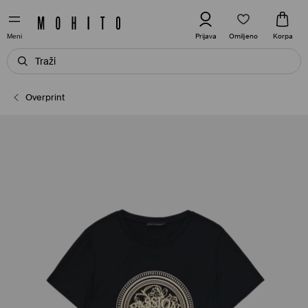
Omiljeno
Prijava
Korpa
Meni
Overprint