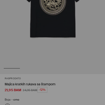
RASPRODATO
Majica kratkih rukava sa štampom
21,95
BAM
-12%
24,95
BAM
Boja
-
crno