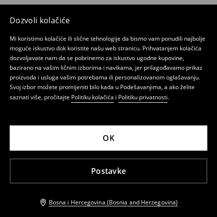
Dozvoli kolačiće
Mi koristimo kolačiće ili slične tehnologije da bismo vam ponudili najbolje
moguće iskustvo dok koristite našu web stranicu. Prihvatanjem kolačića
dozvoljavate nam da se pobrinemo za iskustvo ugodne kupovine,
bazirano na vašim ličnim izborima i navikama, jer prilagođavamo prikaz
proizvoda i usluga vašim potrebama ili personalizovanom oglašavanju.
Svoj izbor možete promijeniti bilo kada u Podešavanjima, a ako želite
saznati više, pročitajte
Politiku kolačića
i
Politiku privatnosti
.
OK
Postavke
Bosna i Hercegovina (Bosnia and Herzegovina)