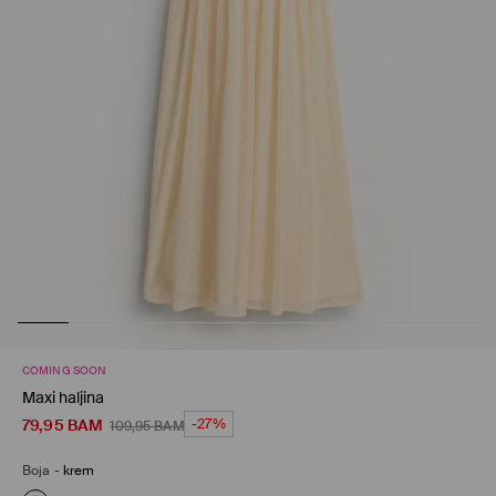
COMING SOON
Maxi haljina
79,95
BAM
-27%
109,95
BAM
Boja
-
krem