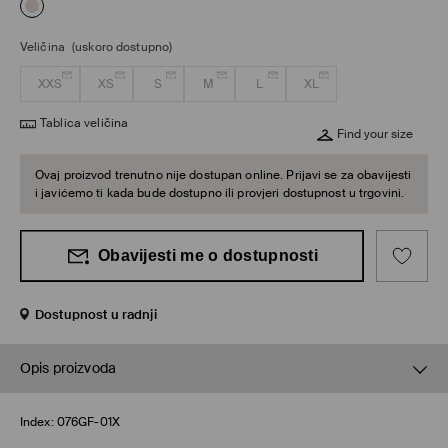
Veličina
(uskoro dostupno)
XXS
XS
S
M
L
XL
Tablica veličina
Find your size
Ovaj proizvod trenutno nije dostupan online. Prijavi se za obavijesti
i javićemo ti kada bude dostupno ili provjeri dostupnost u trgovini.
Obavijesti me o dostupnosti
Dostupnost u radnji
Opis proizvoda
Index:
076GF-01X