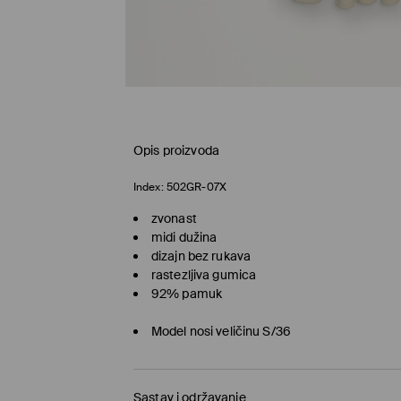
Opis proizvoda
Index:
502GR-07X
zvonast
midi dužina
dizajn bez rukava
rastezljiva gumica
92% pamuk
Model nosi veličinu S/36
Sastav i održavanje