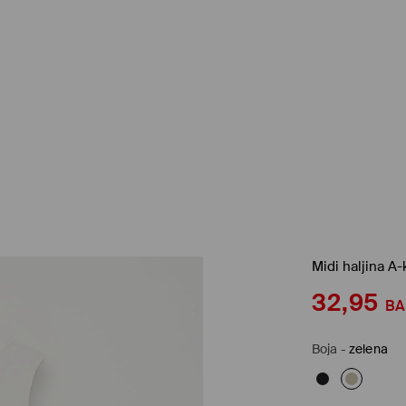
Midi haljina A-
32,95
B
Boja
-
zelena