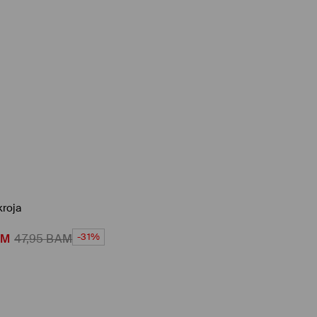
kroja
-31%
AM
47,95
BAM