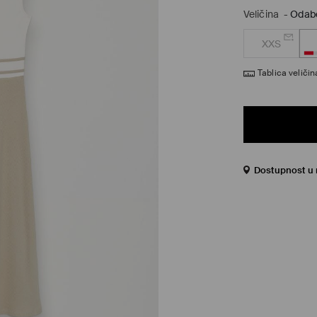
Veličina
-
Odabe
XXS
Tablica veličin
Dostupnost u 