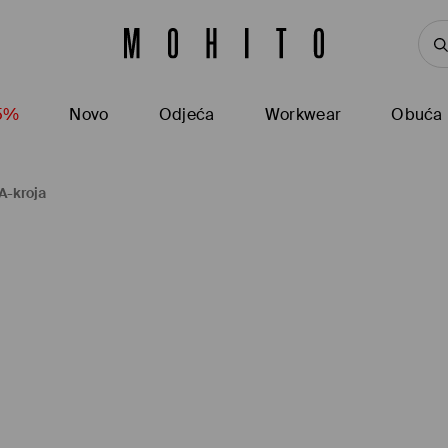
15%
Novo
Odjeća
Workwear
Obuća
 A-kroja