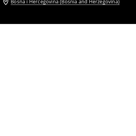
Bosna i Hercegovina (Bosnia and Herzegovina)
Midi haljina s naramenicama
42
,
95
BAM
56,95
BAM
Midi haljina s naborom
45
,
95
BAM
72,95
BAM