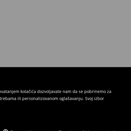
Prihvatanjem kolačića dozvoljavate nam da se pobrinemo za
trebama ili personalizovanom oglašavanju. Svoj izbor