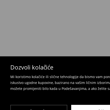
Kada primite narudžbu, imate 30 dana od tog d
neželjenih ili neodgovarajućih proizvoda.
Možete vratiti artikle:
u lokalnu radnju
preko Milšped kurirske službe
⟶
Politika povrata
Dozvoli kolačiće
Mi koristimo kolačiće ili slične tehnologije da bismo vam p
iskustvo ugodne kupovine, bazirano na vašim ličnim izborima
možete promijeniti bilo kada u Podešavanjima, a ako želite sa