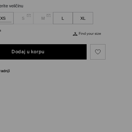
rite veličinu
XS
S
M
L
XL
a
Find your size
Dodaj u korpu
radnji