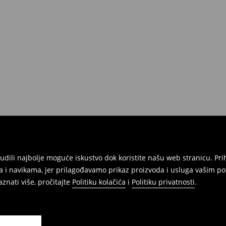
atuma da izvršite povrat svih
onudili najbolje moguće iskustvo dok koristite našu web stranicu. 
 i navikama, jer prilagođavamo prikaz proizvoda i usluga vašim po
znati više, pročitajte
Politiku kolačića
i
Politiku privatnosti
.