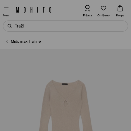
Omiljeno
Prijava
Korpa
Meni
Midi, maxi haljine