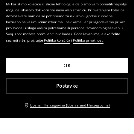
Mi koristimo kolačiće ili slične tehnologije da bismo vam ponudili najbolje
moguće iskustvo dok koristite našu web stranicu. Prihvatanjem kolačića
dozvoljavate nam da se pobrinemo za iskustvo ugodne kupovine,
bazirano na vašim ličnim izborima i navikama, jer prilagođavamo prikaz
proizvoda i usluga vašim potrebama ili personalizovanom oglašavanju.
Svoj izbor možete promijeniti bilo kada u Podešavanjima, a ako želite
saznati više, pročitajte
Politiku kolačića
i
Politiku privatnosti
.
OK
Postavke
Bosna i Hercegovina (Bosnia and Herzegovina)