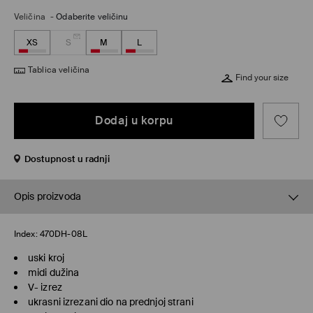
Veličina
-
Odaberite veličinu
XS
S
M
L
Tablica veličina
Find your size
Dodaj u korpu
Dostupnost u radnji
Opis proizvoda
Index:
470DH-08L
uski kroj
midi dužina
V- izrez
ukrasni izrezani dio na prednjoj strani