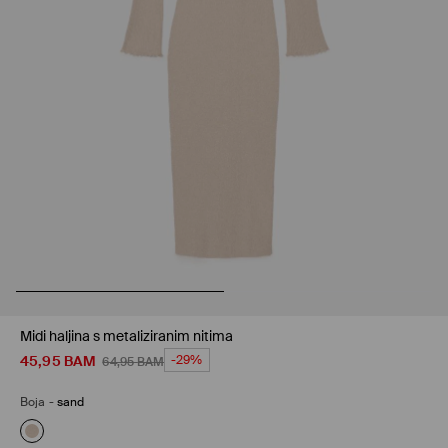
Midi haljina s metaliziranim nitima
45,95
BAM
-29%
64,95
BAM
Boja
-
sand