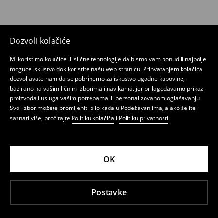
Dozvoli kolačiće
Mi koristimo kolačiće ili slične tehnologije da bismo vam ponudili najbolje
moguće iskustvo dok koristite našu web stranicu. Prihvatanjem kolačića
dozvoljavate nam da se pobrinemo za iskustvo ugodne kupovine,
bazirano na vašim ličnim izborima i navikama, jer prilagođavamo prikaz
proizvoda i usluga vašim potrebama ili personalizovanom oglašavanju.
Svoj izbor možete promijeniti bilo kada u Podešavanjima, a ako želite
saznati više, pročitajte
Politiku kolačića
i
Politiku privatnosti
.
OK
Postavke