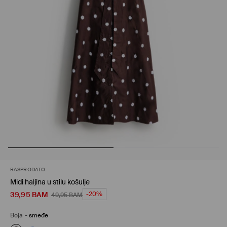
RASPRODATO
Midi haljina u stilu košulje
39,95
BAM
-20%
49,95
BAM
Boja
-
smeđe