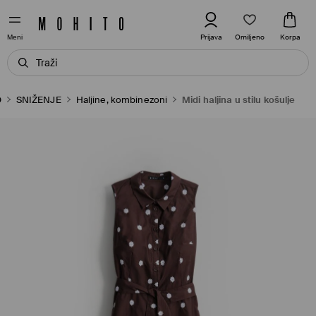
Omiljeno
Prijava
Korpa
Meni
O
SNIŽENJE
Haljine, kombinezoni
Midi haljina u stilu košulje