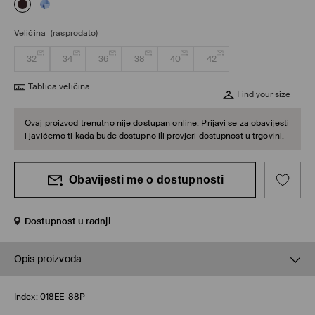
Veličina
(rasprodato)
32
34
36
38
40
42
Tablica veličina
Find your size
Ovaj proizvod trenutno nije dostupan online. Prijavi se za obavijesti
i javićemo ti kada bude dostupno ili provjeri dostupnost u trgovini.
Obavijesti me o dostupnosti
Dostupnost u radnji
Opis proizvoda
Index:
018EE-88P