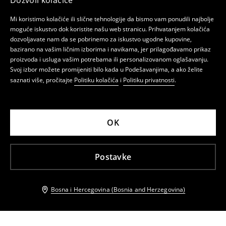
Dozvoli kolačiće
Mi koristimo kolačiće ili slične tehnologije da bismo vam ponudili najbolje
moguće iskustvo dok koristite našu web stranicu. Prihvatanjem kolačića
dozvoljavate nam da se pobrinemo za iskustvo ugodne kupovine,
bazirano na vašim ličnim izborima i navikama, jer prilagođavamo prikaz
proizvoda i usluga vašim potrebama ili personalizovanom oglašavanju.
Svoj izbor možete promijeniti bilo kada u Podešavanjima, a ako želite
saznati više, pročitajte
Politiku kolačića
i
Politiku privatnosti
.
OK
Postavke
Bosna i Hercegovina (Bosnia and Herzegovina)