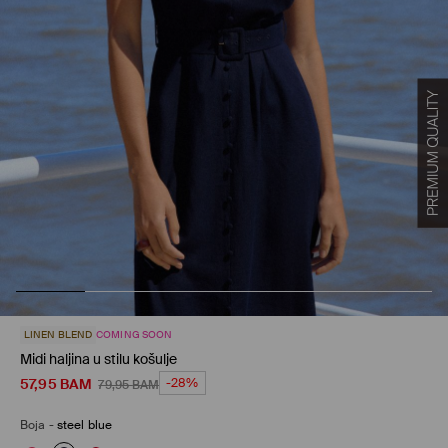
LINEN BLEND
COMING SOON
Midi haljina u stilu košulje
57,95
BAM
-28%
79,95
BAM
Boja
-
steel blue