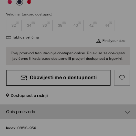
Veličina
(uskoro dostupno)
32
34
36
38
40
42
44
Tablica veličina
Find your size
Ovaj proizvod trenutno nije dostupan online. Prijavi se za obavijesti
i javićemo ti kada bude dostupno ili provjeri dostupnost u trgovini.
Obavijesti me o dostupnosti
Dostupnost u radnji
Opis proizvoda
Index:
085IS-95X