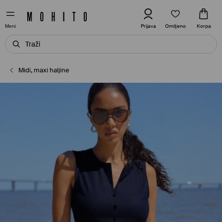
Omiljeno
Prijava
Korpa
Meni
Midi, maxi haljine