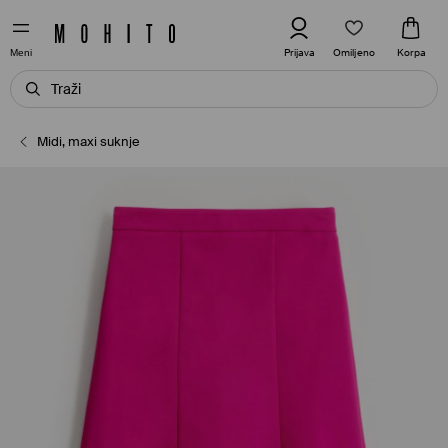
Omiljeno
Prijava
Korpa
Meni
Midi, maxi suknje