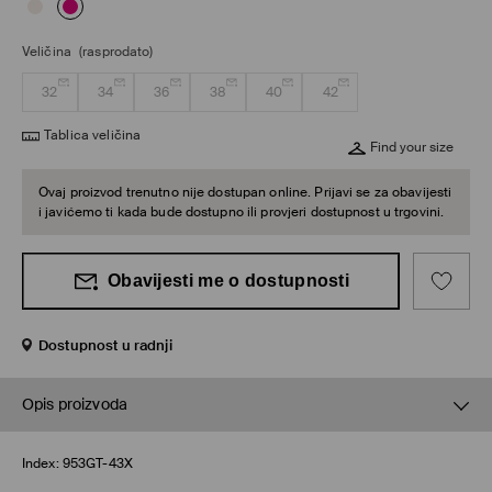
Veličina
(rasprodato)
32
34
36
38
40
42
Tablica veličina
Find your size
Ovaj proizvod trenutno nije dostupan online. Prijavi se za obavijesti
i javićemo ti kada bude dostupno ili provjeri dostupnost u trgovini.
Obavijesti me o dostupnosti
Dostupnost u radnji
Opis proizvoda
Index:
953GT-43X