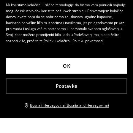
Mi koristimo kolačiće ili slične tehnologije da bismo vam ponudili najbolje
moguće iskustvo dok koristite našu web stranicu. Prihvatanjem kolačića
dozvoljavate nam da se pobrinemo za iskustvo ugodne kupovine,
bazirano na vašim ličnim izborima i navikama, jer prilagođavamo prikaz
proizvoda i usluga vašim potrebama ili personalizovanom oglašavanju.
Svoj izbor možete promijeniti bilo kada u Podešavanjima, a ako želite
saznati više, pročitajte
Politiku kolačića
i
Politiku privatnosti
.
OK
Postavke
Bosna i Hercegovina (Bosnia and Herzegovina)