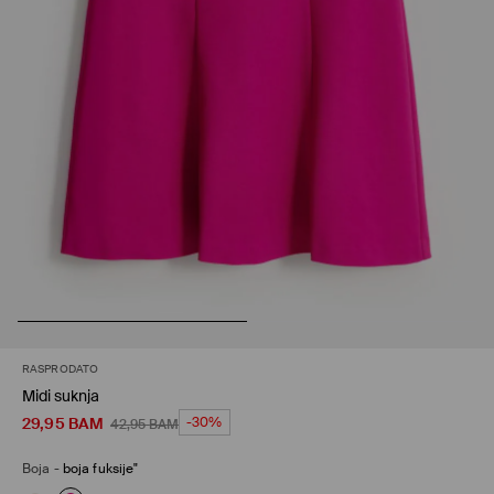
RASPRODATO
Midi suknja
29,95
BAM
-30%
42,95
BAM
Boja
-
boja fuksije"