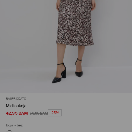
RASPRODATO
Midi suknja
42,95
BAM
-25%
56,95
BAM
Boja
-
bež