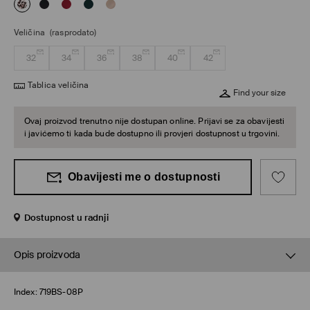
Veličina
(rasprodato)
32
34
36
38
40
42
Tablica veličina
Find your size
Ovaj proizvod trenutno nije dostupan online. Prijavi se za obavijesti
i javićemo ti kada bude dostupno ili provjeri dostupnost u trgovini.
Obavijesti me o dostupnosti
Dostupnost u radnji
Opis proizvoda
Index:
719BS-08P