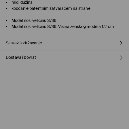
midi dužina
kopčanje patentnim zatvaračem sa strane
Model nosi veličinu S/36
Model nosi veličinu S/36. Visina ženskog modela 177 cm
Sastav i održavanje
Dostava i povrat
100% POLYESTER
Politika dostave
Preuzmite u prodavnici MOHITO
(5–10 radnih dana)
Besplatno / online plaćanje
Kurir Milšped
(5–10 radnih dana)
9,95 BAM / online plaćanje
Kurir Milšped
(5–10 radnih dana)
11,95 BAM / plaćanje pouzećem