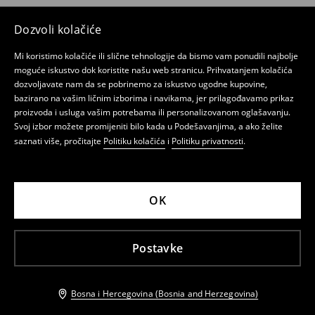
Dozvoli kolačiće
Mi koristimo kolačiće ili slične tehnologije da bismo vam ponudili najbolje
moguće iskustvo dok koristite našu web stranicu. Prihvatanjem kolačića
dozvoljavate nam da se pobrinemo za iskustvo ugodne kupovine,
bazirano na vašim ličnim izborima i navikama, jer prilagođavamo prikaz
proizvoda i usluga vašim potrebama ili personalizovanom oglašavanju.
Svoj izbor možete promijeniti bilo kada u Podešavanjima, a ako želite
saznati više, pročitajte
Politiku kolačića
i
Politiku privatnosti
.
OK
Postavke
Bosna i Hercegovina (Bosnia and Herzegovina)