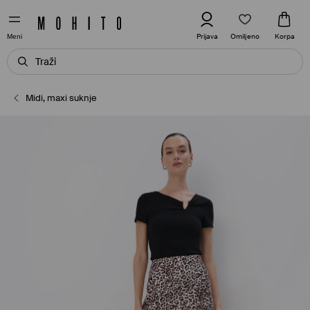
Omiljeno
Prijava
Korpa
Meni
Midi, maxi suknje