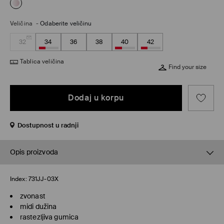
Veličina
-
Odaberite veličinu
32
34
36
38
40
42
Tablica veličina
Find your size
Dodaj u korpu
Dostupnost u radnji
Opis proizvoda
Index:
731JJ-03X
zvonast
midi dužina
rastezljiva gumica