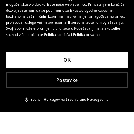
moguće iskustvo dok koristite našu web stranicu. Prihvatanjem kolačića
dozvoljavate nam da se pobrinemo za iskustvo ugodne kupovine,
bazirano na vašim ličnim izborima i navikama, jer prilagođavamo prikaz
proizvoda i usluga vašim potrebama ili personalizovanom oglašavanju.
Svoj izbor možete promijeniti bilo kada u Podešavanjima, a ako želite
saznati više, pročitajte
Politiku kolačića
i
Politiku privatnosti
.
OK
Postavke
Bosna i Hercegovina (Bosnia and Herzegovina)