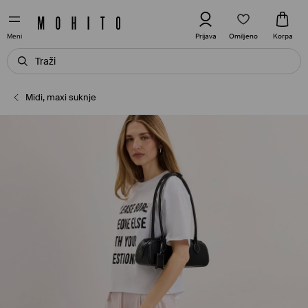
Omiljeno
Prijava
Korpa
Meni
Midi, maxi suknje