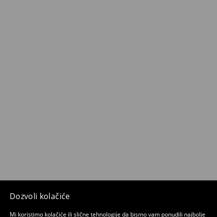
Dozvoli kolačiće
Mi koristimo kolačiće ili slične tehnologije da bismo vam ponudili najbolje