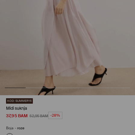
KOD: SUMMER15
Midi suknja
37,95
BAM
-28%
52,95
BAM
Boja
-
roze