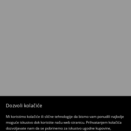
Dozvoli kolačiće
Mi koristimo kolačiće ili slične tehnologije da bismo vam ponudili najbolje
moguće iskustvo dok koristite našu web stranicu. Prihvatanjem kolačića
dozvoljavate nam da se pobrinemo za iskustvo ugodne kupovine,