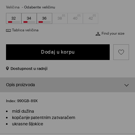
Veličina
-
Odaberite veličinu
32
34
36
38
40
42
Tablica veličina
Find your size
Dodaj u korpu
Dostupnost u radnji
Opis proizvoda
Index:
990GB-89X
midi dužina
kopčanje patentnim zatvaračem
ukrasne šljokice