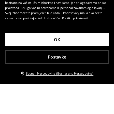
bazirano na vašim ličnim izborima i navikama, jer prilagođavamo prikaz
proizvoda i usluga vašim potrebama ili personalizovanom oglašavanju.
Svoj izbor možete promijeniti bilo kada u Podešavanjima, a ako želite
saznati više, pročitajte
Politiku kolačića
i
Politiku privatnosti
.
OK
Postavke
Bosna i Hercegovina (Bosnia and Herzegovina)