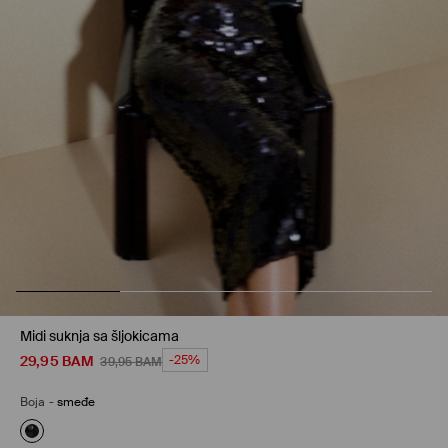
Midi suknja sa šljokicama
29,95
BAM
-25%
39,95
BAM
Boja
-
smeđe