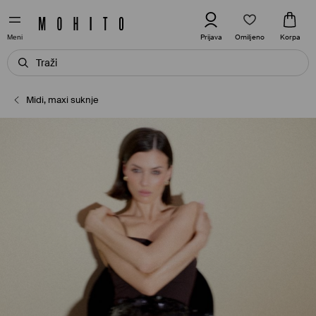
Omiljeno
Prijava
Korpa
Meni
Midi, maxi suknje