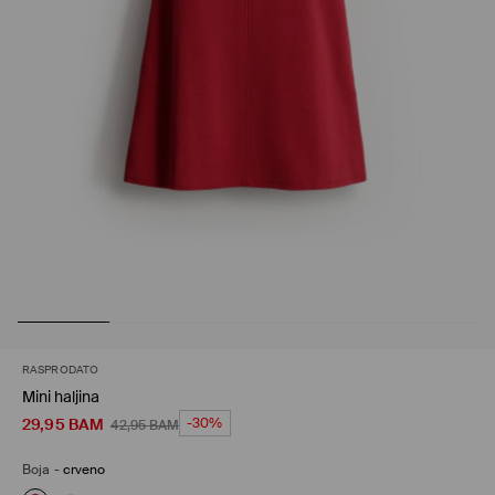
RASPRODATO
Mini haljina
29,95
BAM
-30%
42,95
BAM
Boja
-
crveno