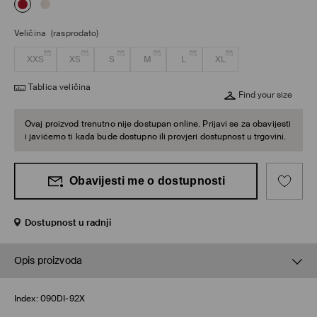
Veličina
(rasprodato)
XXS
XS
S
M
L
XL
Tablica veličina
Find your size
Ovaj proizvod trenutno nije dostupan online. Prijavi se za obavijesti
i javićemo ti kada bude dostupno ili provjeri dostupnost u trgovini.
Obavijesti me o dostupnosti
Dostupnost u radnji
Opis proizvoda
Index:
090DI-92X