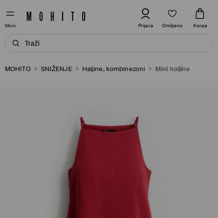
Omiljeno
Prijava
Korpa
Meni
MOHITO
SNIŽENJE
Haljine, kombinezoni
Mini haljina