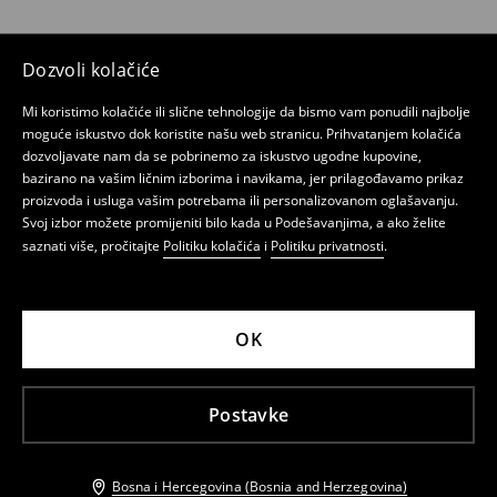
Dozvoli kolačiće
Mi koristimo kolačiće ili slične tehnologije da bismo vam ponudili najbolje
moguće iskustvo dok koristite našu web stranicu. Prihvatanjem kolačića
dozvoljavate nam da se pobrinemo za iskustvo ugodne kupovine,
bazirano na vašim ličnim izborima i navikama, jer prilagođavamo prikaz
proizvoda i usluga vašim potrebama ili personalizovanom oglašavanju.
Svoj izbor možete promijeniti bilo kada u Podešavanjima, a ako želite
saznati više, pročitajte
Politiku kolačića
i
Politiku privatnosti
.
OK
Postavke
Bosna i Hercegovina (Bosnia and Herzegovina)