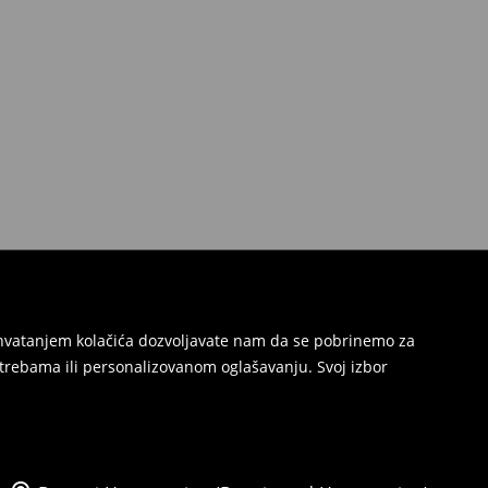
Prihvatanjem kolačića dozvoljavate nam da se pobrinemo za
trebama ili personalizovanom oglašavanju. Svoj izbor