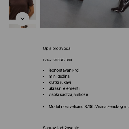
Opis proizvoda
Index:
975GE-89X
jednostavan kroj
mini dužina
kratki rukavi
ukrasni elementi
visoki sadržaj viskoze
Model nosi veličinu S/36. Visina ženskog 
Sastav i održavanje