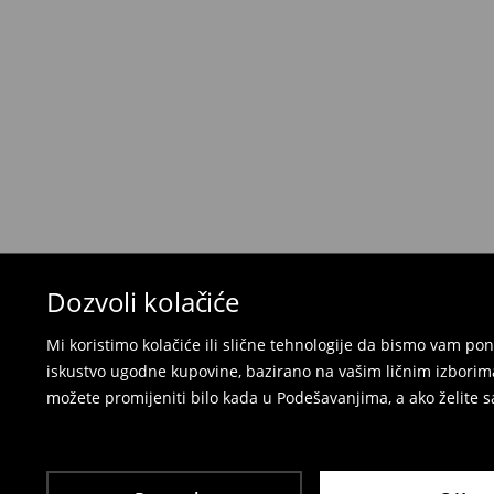
Kada primite narudžbu, imate 30 dana od tog d
neželjenih ili neodgovarajućih proizvoda.
Možete vratiti artikle:
u lokalnu radnju
preko Milšped kurirske službe
⟶
Politika povrata
Dozvoli kolačiće
Mi koristimo kolačiće ili slične tehnologije da bismo vam p
iskustvo ugodne kupovine, bazirano na vašim ličnim izborima
možete promijeniti bilo kada u Podešavanjima, a ako želite sa