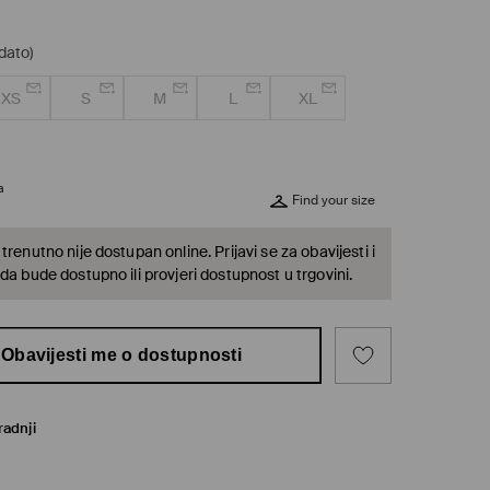
dato)
XS
S
M
L
XL
a
Find your size
trenutno nije dostupan online. Prijavi se za obavijesti i
da bude dostupno ili provjeri dostupnost u trgovini.
Obavijesti me o dostupnosti
radnji