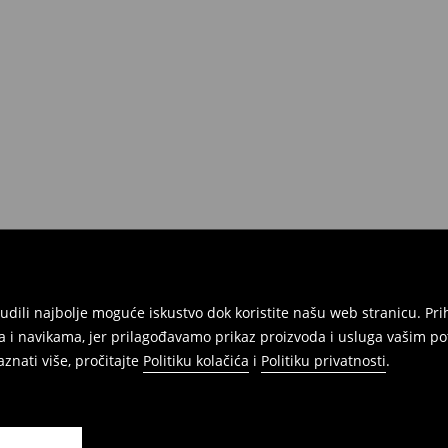
atuma da izvršite povrat svih
onudili najbolje moguće iskustvo dok koristite našu web stranicu. 
 i navikama, jer prilagođavamo prikaz proizvoda i usluga vašim po
znati više, pročitajte
Politiku kolačića
i
Politiku privatnosti
.