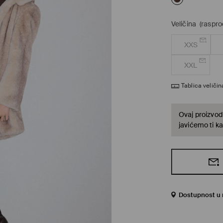
Veličina
(raspro
XXS
XXL
Tablica veličin
Ovaj proizvod 
javićemo ti ka
Dostupnost u 