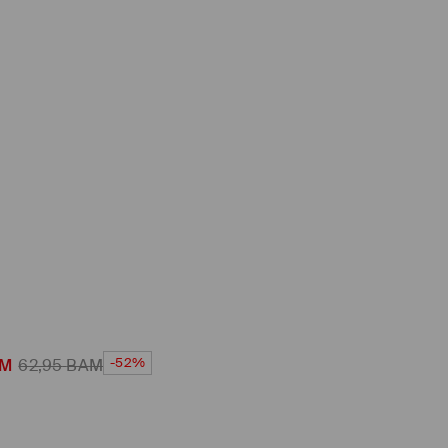
-52%
M
62,95
BAM