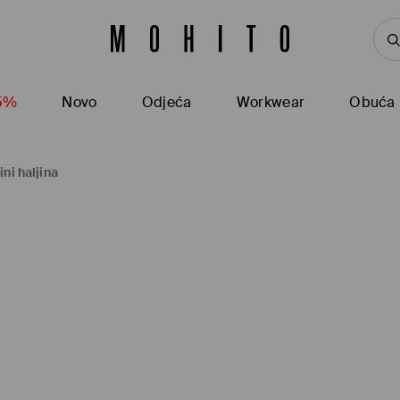
15%
Novo
Odjeća
Workwear
Obuća
ini haljina