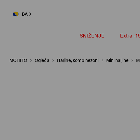
BA
SNIŽENJE
Extra -
MOHITO
Odjeća
Haljine, kombinezoni
Mini haljine
M