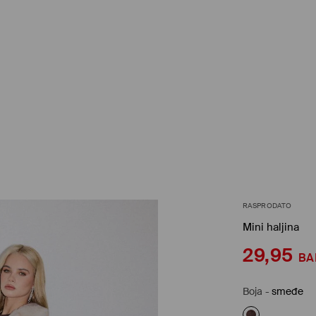
RASPRODATO
Mini haljina
29,95
BA
Boja
-
smeđe