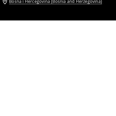
Bosna i Hercegovina (Bosnia and Herzegovina)
Mini haljina sako kroja
57
,
95
BAM
69,95
BAM
Midi haljina s naborom
37
,
95
BAM
52,95
BAM