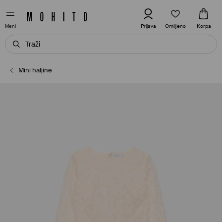
Omiljeno
Prijava
Korpa
Meni
Mini haljine