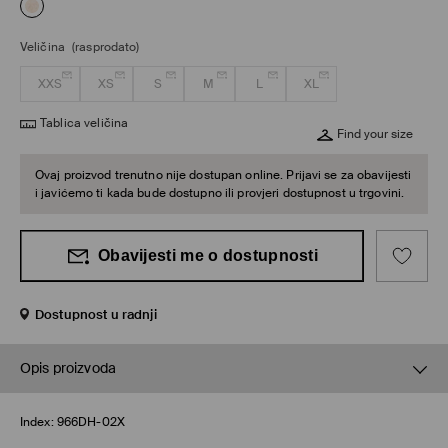
Veličina
(rasprodato)
XXS
XS
S
M
L
XL
Tablica veličina
Find your size
Ovaj proizvod trenutno nije dostupan online. Prijavi se za obavijesti
i javićemo ti kada bude dostupno ili provjeri dostupnost u trgovini.
Obavijesti me o dostupnosti
Dostupnost u radnji
Opis proizvoda
Index:
966DH-02X