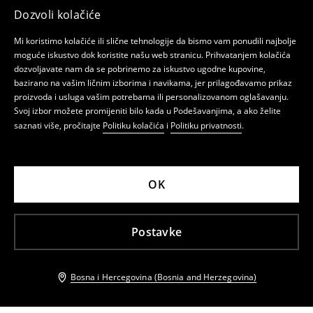
Dozvoli kolačiće
Mi koristimo kolačiće ili slične tehnologije da bismo vam ponudili najbolje
moguće iskustvo dok koristite našu web stranicu. Prihvatanjem kolačića
dozvoljavate nam da se pobrinemo za iskustvo ugodne kupovine,
bazirano na vašim ličnim izborima i navikama, jer prilagođavamo prikaz
proizvoda i usluga vašim potrebama ili personalizovanom oglašavanju.
Svoj izbor možete promijeniti bilo kada u Podešavanjima, a ako želite
saznati više, pročitajte
Politiku kolačića
i
Politiku privatnosti
.
OK
Postavke
Bosna i Hercegovina (Bosnia and Herzegovina)