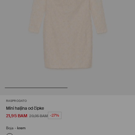
RASPRODATO
Mini haljina od čipke
21,95
BAM
-27%
29,95
BAM
Boja
-
krem