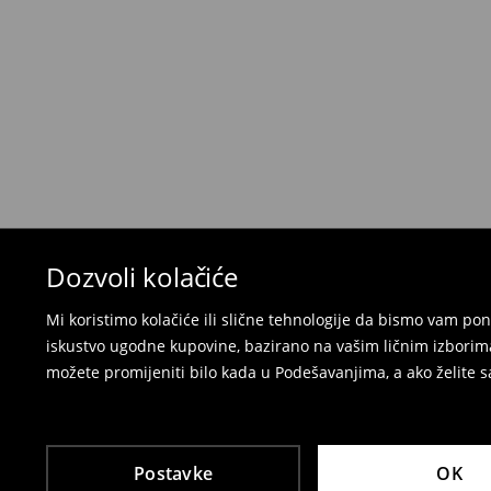
Kada primite narudžbu, imate 30 dana od tog d
neželjenih ili neodgovarajućih proizvoda.
Možete vratiti artikle:
u lokalnu radnju
preko Milšped kurirske službe
⟶
Politika povrata
Dozvoli kolačiće
Mi koristimo kolačiće ili slične tehnologije da bismo vam p
iskustvo ugodne kupovine, bazirano na vašim ličnim izborima
možete promijeniti bilo kada u Podešavanjima, a ako želite sa
Postavke
OK