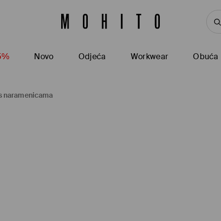
15%
Novo
Odjeća
Workwear
Obuća
a s naramenicama