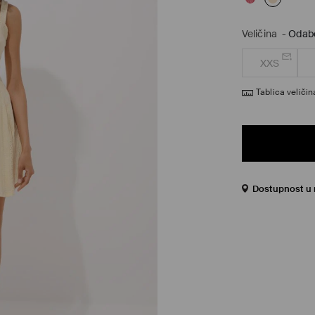
Veličina
-
Odabe
XXS
Tablica veličin
Dostupnost u 