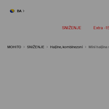
BA
SNIŽENJE
Extra -
MOHITO
SNIŽENJE
Haljine, kombinezoni
Mini haljin