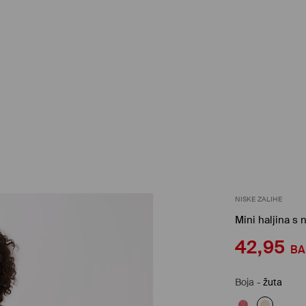
NISKE ZALIHE
Mini haljina s
42,95
B
Boja
-
žuta