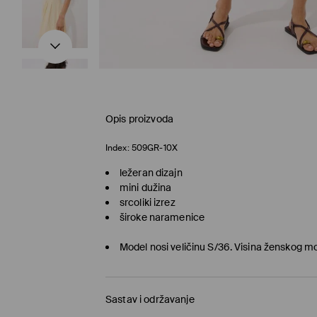
Opis proizvoda
Index:
509GR-10X
ležeran dizajn
mini dužina
srcoliki izrez
široke naramenice
Model nosi veličinu S/36. Visina ženskog 
Sastav i održavanje