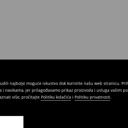
atuma da izvršite povrat svih
onudili najbolje moguće iskustvo dok koristite našu web stranicu. 
 i navikama, jer prilagođavamo prikaz proizvoda i usluga vašim po
znati više, pročitajte
Politiku kolačića
i
Politiku privatnosti
.