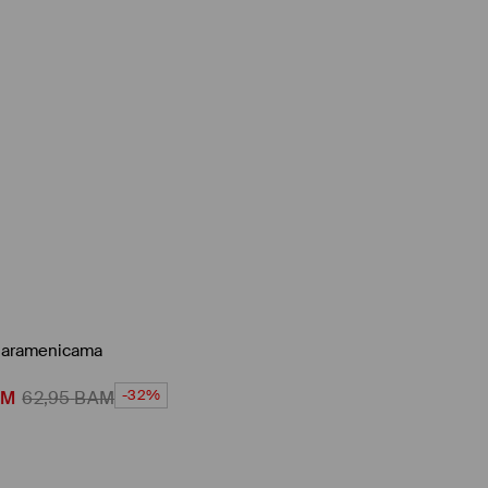
 naramenicama
-32%
AM
62,95
BAM