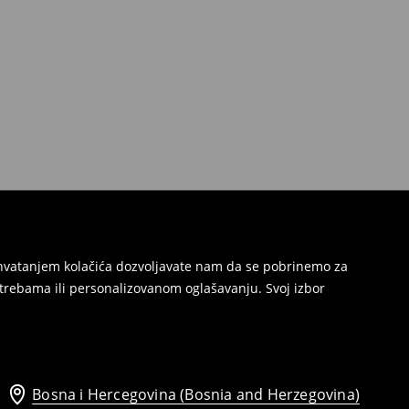
Prihvatanjem kolačića dozvoljavate nam da se pobrinemo za
trebama ili personalizovanom oglašavanju. Svoj izbor
Bosna i Hercegovina (Bosnia and Herzegovina)