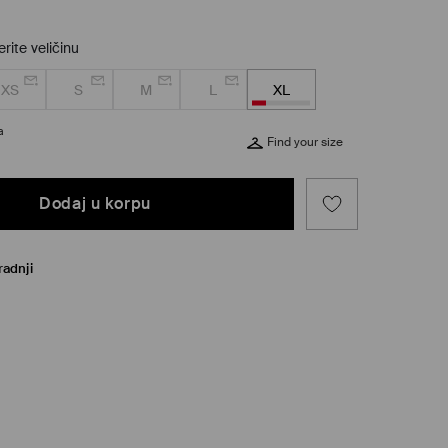
rite veličinu
XS
S
M
L
XL
a
Find your size
Dodaj u korpu
radnji