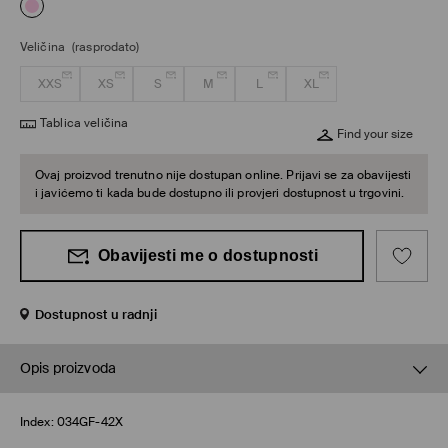
Veličina
(rasprodato)
XXS
XS
S
M
L
XL
Tablica veličina
Find your size
Ovaj proizvod trenutno nije dostupan online. Prijavi se za obavijesti
i javićemo ti kada bude dostupno ili provjeri dostupnost u trgovini.
Obavijesti me o dostupnosti
Dostupnost u radnji
Opis proizvoda
Index:
034GF-42X