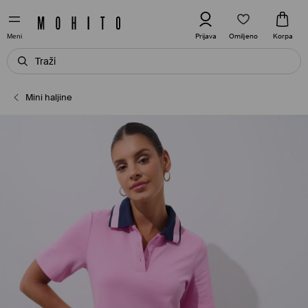
Omiljeno
Prijava
Korpa
Meni
Mini haljine