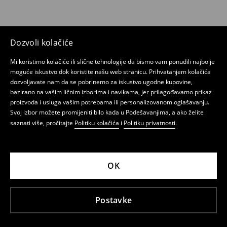
Dozvoli kolačiće
Mi koristimo kolačiće ili slične tehnologije da bismo vam ponudili najbolje
moguće iskustvo dok koristite našu web stranicu. Prihvatanjem kolačića
dozvoljavate nam da se pobrinemo za iskustvo ugodne kupovine,
bazirano na vašim ličnim izborima i navikama, jer prilagođavamo prikaz
proizvoda i usluga vašim potrebama ili personalizovanom oglašavanju.
Svoj izbor možete promijeniti bilo kada u Podešavanjima, a ako želite
saznati više, pročitajte
Politiku kolačića
i
Politiku privatnosti
.
OK
Postavke