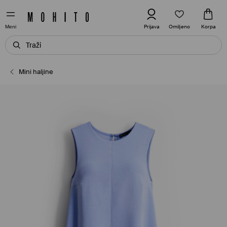
Omiljeno
Prijava
Korpa
Meni
Mini haljine