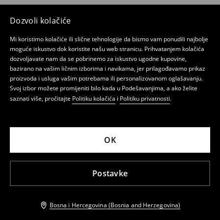
Dozvoli kolačiće
Mi koristimo kolačiće ili slične tehnologije da bismo vam ponudili najbolje
moguće iskustvo dok koristite našu web stranicu. Prihvatanjem kolačića
dozvoljavate nam da se pobrinemo za iskustvo ugodne kupovine,
bazirano na vašim ličnim izborima i navikama, jer prilagođavamo prikaz
proizvoda i usluga vašim potrebama ili personalizovanom oglašavanju.
Svoj izbor možete promijeniti bilo kada u Podešavanjima, a ako želite
saznati više, pročitajte
Politiku kolačića
i
Politiku privatnosti
.
OK
Postavke
Bosna i Hercegovina (Bosnia and Herzegovina)