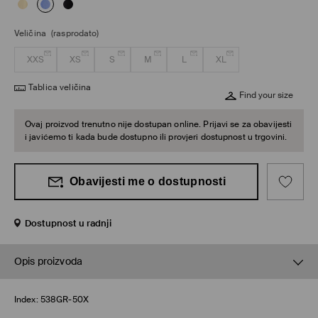
Veličina
(rasprodato)
XXS
XS
S
M
L
XL
Tablica veličina
Find your size
Ovaj proizvod trenutno nije dostupan online. Prijavi se za obavijesti
i javićemo ti kada bude dostupno ili provjeri dostupnost u trgovini.
Obavijesti me o dostupnosti
Dostupnost u radnji
Opis proizvoda
Index:
538GR-50X