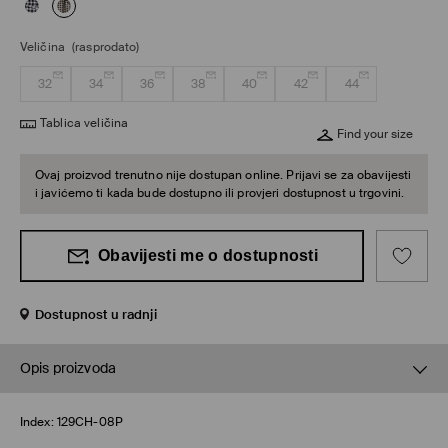
Veličina
(rasprodato)
32
34
36
38
40
42
44
Tablica veličina
Find your size
Ovaj proizvod trenutno nije dostupan online. Prijavi se za obavijesti
i javićemo ti kada bude dostupno ili provjeri dostupnost u trgovini.
Obavijesti me o dostupnosti
Dostupnost u radnji
Opis proizvoda
Index:
129CH-08P