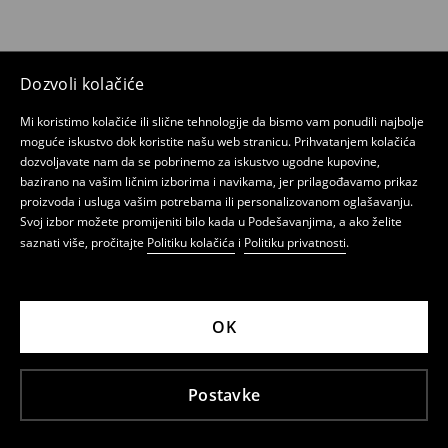
Dozvoli kolačiće
Mi koristimo kolačiće ili slične tehnologije da bismo vam ponudili najbolje
moguće iskustvo dok koristite našu web stranicu. Prihvatanjem kolačića
dozvoljavate nam da se pobrinemo za iskustvo ugodne kupovine,
bazirano na vašim ličnim izborima i navikama, jer prilagođavamo prikaz
proizvoda i usluga vašim potrebama ili personalizovanom oglašavanju.
Svoj izbor možete promijeniti bilo kada u Podešavanjima, a ako želite
saznati više, pročitajte
Politiku kolačića
i
Politiku privatnosti
.
OK
Postavke