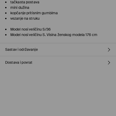
tačkasta postava
mini dužina
kopčanje pritisnim gumbima
vezanje na struku
Model nosi veličinu S/36
Model nosi veličinu S. Visina ženskog modela 176 cm
Sastav i održavanje
Dostava i povrat
100% POLYESTER
Politika dostave
Preuzmite u prodavnici MOHITO
(5–10 radnih dana)
Besplatno / online plaćanje
Kurir Milšped
(5–10 radnih dana)
9,95 BAM / online plaćanje