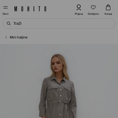
Omiljeno
Prijava
Korpa
Meni
Mini haljine