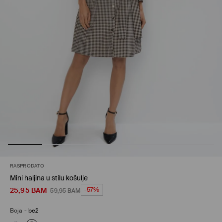
RASPRODATO
Mini haljina u stilu košulje
25,95
BAM
-57%
59,95
BAM
Boja
-
bež